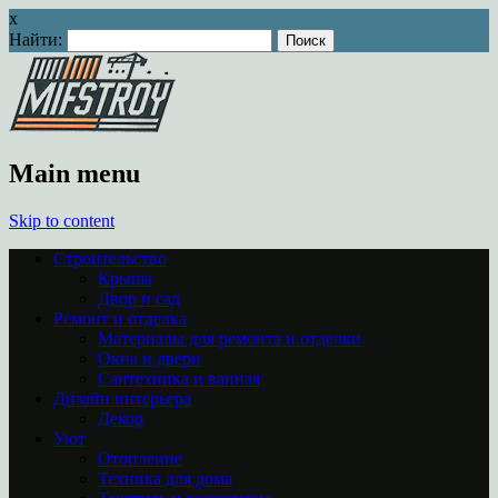
x
Найти:
Main menu
Skip to content
Строительство
Крыша
Двор и сад
Ремонт и отделка
Материалы для ремонта и отделки
Окна и двери
Сантехника и ванная
Дизайн интерьера
Декор
Уют
Отопление
Техника для дома