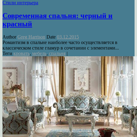
Стили интерьера
Современная спальня: черный и
красный
Author
Greg Harrison
Date
03.12.2015
Романтизм в спальне наиболее часто осуществляется в
классическом стиле гламур в сочетании с элементами...
Теги
кровать
,
мебель
,
спальня
|