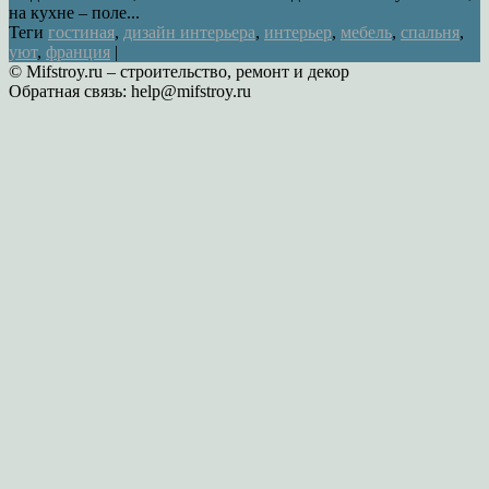
на кухне – поле...
Теги
гостиная
,
дизайн интерьера
,
интерьер
,
мебель
,
спальня
,
уют
,
франция
|
© Mifstroy.ru – строительство, ремонт и декор
Обратная связь:
help@mifstroy.ru