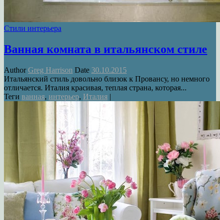
Стили интерьера
Ванная комната в итальянском стиле
Author
Greg Harrison
Date
30.10.2015
Итальянский стиль довольно близок к Провансу, но немного
отличается. Италия красивая, теплая страна, которая...
Теги
ванная
,
интерьер
,
Италия
|