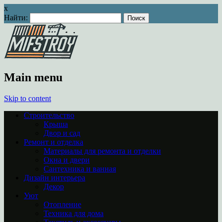
x
Найти:
Main menu
Skip to content
Строительство
Крыша
Двор и сад
Ремонт и отделка
Материалы для ремонта и отделки
Окна и двери
Сантехника и ванная
Дизайн интерьера
Декор
Уют
Отопление
Техника для дома