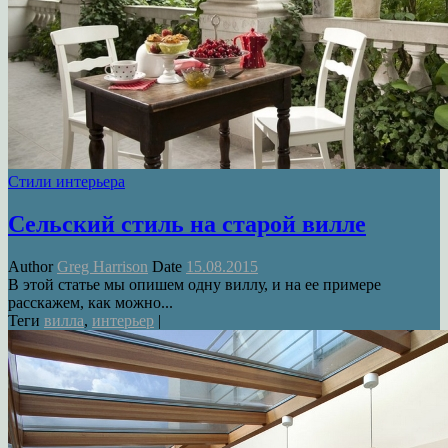
Стили интерьера
Сельский стиль на старой вилле
Author
Greg Harrison
Date
15.08.2015
В этой статье мы опишем одну виллу, и на ее примере
расскажем, как можно...
Теги
вилла
,
интерьер
|