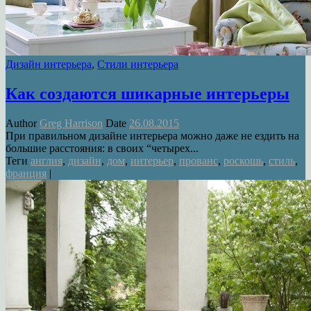
Дизайн интерьера
,
Стили интерьера
Как создаются шикарные интерьеры
Author
Greg Harrison
Date
26.08.2015
При правильном дизайне интерьера можно даже не ездить на
большие расстояния: в своих “четырех...
Теги
англия
,
дизайн
,
дом
,
интерьер
,
прованс
,
роскошь
,
стиль
,
франция
|