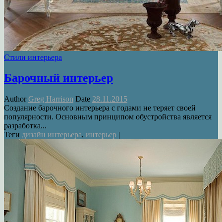
Стили интерьера
Барочный интерьер
Author
Greg Harrison
Date
28.11.2015
Создание барочного интерьера с годами не теряет своей
популярности. Основным принципом обустройства является
разработка...
Теги
дизайн интерьера
,
интерьер
|