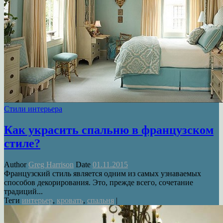
Стили интерьера
Как украсить спальню в французском
стиле?
Author
Greg Harrison
Date
01.11.2015
Французский стиль является одним из самых узнаваемых
способов декорирования. Это, прежде всего, сочетание
традиций...
Теги
интерьер
,
кровать
,
спальня
|