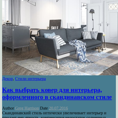
Декор
,
Стили интерьера
Как выбрать ковер для интерьера,
оформленного в скандинавском стиле
Author
Greg Harrison
Date
20.07.2016
Скандинавский стиль оптически увеличивает интерьер и
придает ему яркость, компенсируя недостаток солнечных