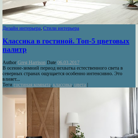
Дизайн интерьера
,
Стили интерьера
Классика в гостиной. Топ-5 цветовых
палитр
Author
Greg Harrison
Date
06.03.2017
В осенне-зимний период нехватка естественного света в
северных странах ощущается особенно интенсивно. Это
влияет...
Теги
гостиная комната
,
классика
,
цвета
|