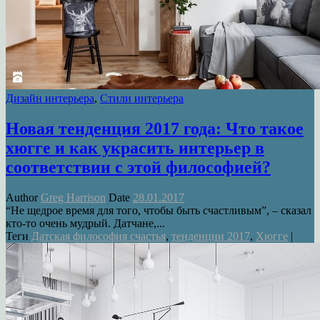
Дизайн интерьера
,
Стили интерьера
Новая тенденция 2017 года: Что такое
хюгге и как украсить интерьер в
соответствии с этой философией?
Author
Greg Harrison
Date
28.01.2017
“Не щедрое время для того, чтобы быть счастливым”, – сказал
кто-то очень мудрый. Датчане,...
Теги
Датская философия счастья
,
тенденции 2017
,
Хюгге
|