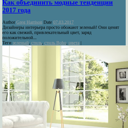
Как объединить модные тенденции
2017 года
Author
Greg Harrison
Date
07.03.2017
Дизайнеры интерьера просто обожают зеленый! Они ценят
его как свежий, привлекательный цвет, заряд
положительной...
Теги
зеленый
,
стиль
,
стиль Boho
,
цвета
|