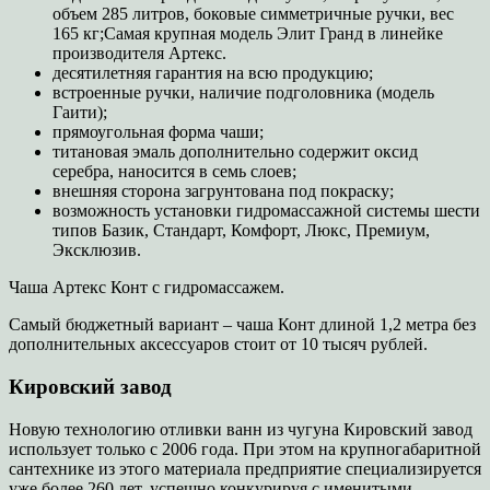
объем 285 литров, боковые симметричные ручки, вес
165 кг;Самая крупная модель Элит Гранд в линейке
производителя Артекс.
десятилетняя гарантия на всю продукцию;
встроенные ручки, наличие подголовника (модель
Гаити);
прямоугольная форма чаши;
титановая эмаль дополнительно содержит оксид
серебра, наносится в семь слоев;
внешняя сторона загрунтована под покраску;
возможность установки гидромассажной системы шести
типов Базик, Стандарт, Комфорт, Люкс, Премиум,
Эксклюзив.
Чаша Артекс Конт с гидромассажем.
Самый бюджетный вариант – чаша Конт длиной 1,2 метра без
дополнительных аксессуаров стоит от 10 тысяч рублей.
Кировский завод
Новую технологию отливки ванн из чугуна Кировский завод
использует только с 2006 года. При этом на крупногабаритной
сантехнике из этого материала предприятие специализируется
уже более 260 лет, успешно конкурируя с именитыми