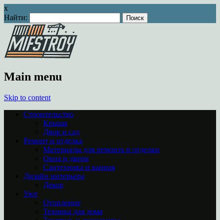
x
Найти:
Main menu
Skip to content
Строительство
Крыша
Двор и сад
Ремонт и отделка
Материалы для ремонта и отделки
Окна и двери
Сантехника и ванная
Дизайн интерьера
Декор
Уют
Отопление
Техника для дома