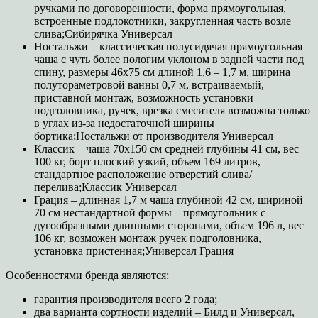
ручками по договоренности, форма прямоугольная,
встроенные подлокотники, закругленная часть возле
слива;Сибирячка Универсал
Ностальжи – классическая полусидячая прямоугольная
чаша с чуть более пологим уклоном в задней части под
спину, размеры 46х75 см длиной 1,6 – 1,7 м, ширина
полутораметровой ванны 0,7 м, встраиваемый,
приставной монтаж, возможность установки
подголовника, ручек, врезка смесителя возможна только
в углах из-за недостаточной ширины
бортика;Ностальжи от производителя Универсал
Классик – чаша 70х150 см средней глубины 41 см, вес
100 кг, борт плоский узкий, объем 169 литров,
стандартное расположение отверстий слива/
перелива;Классик Универсал
Грация – длинная 1,7 м чаша глубиной 42 см, шириной
70 см нестандартной формы – прямоугольник с
дугообразными длинными сторонами, объем 196 л, вес
106 кг, возможен монтаж ручек подголовника,
установка пристенная;Универсал Грация
Особенностями бренда являются:
гарантия производителя всего 2 года;
два варианта сортности изделий – Билд и Универсал,