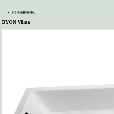
–
не выявлено.
BYON Vilma