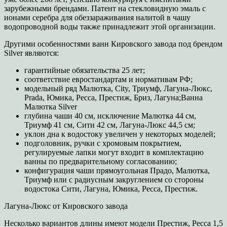
зарубежными брендами. Патент на стекловидную эмаль с
ионами серебра для обеззараживания налитой в чашу
водопроводной воды также принадлежит этой организации.
Другими особенностями ванн Кировского завода под брендом
Silver являются:
гарантийные обязательства 25 лет;
соответствие евростандартам и нормативам РФ;
модельный ряд Малютка, City, Триумф, Лагуна-Люкс,
Prada, Юмика, Ресса, Престиж, Бриз, Лагуна;Ванна
Малютка Silver
глубина чаши 40 см, исключение Малютка 44 см,
Триумф 41 см, Сити 42 см, Лагуна-Люкс 44,5 см;
уклон дна к водостоку увеличен у некоторых моделей;
подголовник, ручки с хромовым покрытием,
регулируемые лапки могут входит в комплектацию
ванны по предварительному согласованию;
конфигурация чаши прямоугольная Прадо, Малютка,
Триумф или с радиусным закруглением со стороны
водостока Сити, Лагуна, Юмика, Ресса, Престиж.
Лагуна-Люкс от Кировского завода
Несколько вариантов длины имеют модели Престиж, Ресса 1,5