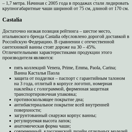
– 1,7 метра. Начиная с 2005 года в продажах стали лидировать
крупногабаритные чаши шириной от 75 см, длиной от 170 см.
Castalia
Достаточно низкая позиция рейтинга – шестое место,
итальянского бренда Castalia обусловлено дорогой доставкой в
Российскую Федерацию. В сравнении с отечественной
сантехникой ванны стоят дороже на 30 – 45%.
Отличительными характеристиками продукции этого
производителя являются:
пять коллекций Venera, Prime, Emma, Paola, Carina;
Ванна Касталья Паола
защита от подделки – паспорт с гарантийным талоном
на 3 года, отлитый в корпусе логотип, номерная
наклейка с голограммой, фирменная защитная
транспортировочная упаковка;
противоскользящее покрытие дна;
антибактериальное покрытие всей внутренней
поверхности;
загрунтованный снаружи корпус ванны;
регулируемая высота лапок;
анатомическая форма чаши;
современный, классический дизайн отдельных моделей.