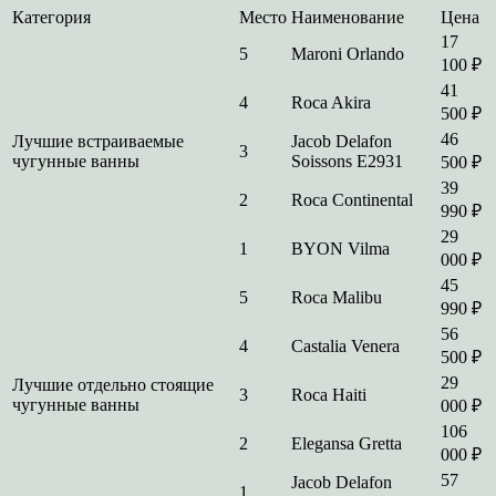
Категория
Место
Наименование
Цена
17
5
Maroni Orlando
100 ₽
41
4
Roca Akira
500 ₽
46
Лучшие встраиваемые
Jacob Delafon
3
чугунные ванны
Soissons E2931
500 ₽
39
2
Roca Continental
990 ₽
29
1
BYON Vilma
000 ₽
45
5
Roca Malibu
990 ₽
56
4
Castalia Venera
500 ₽
29
Лучшие отдельно стоящие
3
Roca Haiti
чугунные ванны
000 ₽
106
2
Elegansa Gretta
000 ₽
57
Jacob Delafon
1