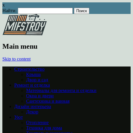
x
Найти:
Main menu
Skip to content
Строительство
Крыша
Двор и сад
Ремонт и отделка
Материалы для ремонта и отделки
Окна и двери
Сантехника и ванная
Дизайн интерьера
Декор
Уют
Отопление
Техника для дома