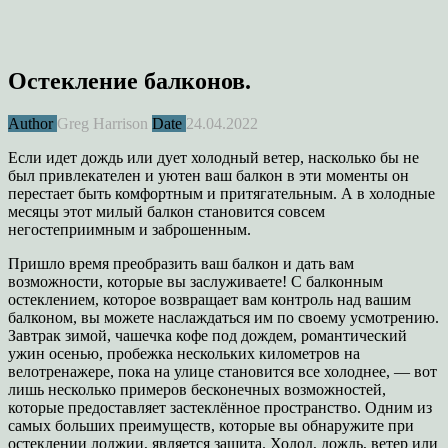
Остекление балконов.
Author
Greg Harrison
Date
24.04.2022
Если идет дождь или дует холодный ветер, насколько бы не
был привлекателен и уютен ваш балкон в эти моменты он
перестает быть комфортным и притягательным. А в холодные
месяцы этот милый балкон становится совсем
негостеприимным и заброшенным.
Пришло время преобразить ваш балкон и дать вам
возможности, которые вы заслуживаете! С балконным
остеклением, которое возвращает вам контроль над вашим
балконом, вы можете наслаждаться им по своему усмотрению.
Завтрак зимой, чашечка кофе под дождем, романтический
ужин осенью, пробежка нескольких километров на
велотренажере, пока на улице становится все холоднее, — вот
лишь несколько примеров бесконечных возможностей,
которые предоставляет застеклённое пространство. Одним из
самых больших преимуществ, которые вы обнаружите при
остеклении лоджии, является защита. Холод, дождь, ветер или