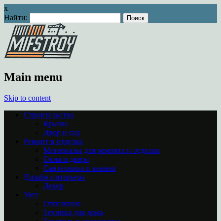
x
Найти:
Main menu
Skip to content
Строительство
Крыша
Двор и сад
Ремонт и отделка
Материалы для ремонта и отделки
Окна и двери
Сантехника и ванная
Дизайн интерьера
Декор
Уют
Отопление
Техника для дома