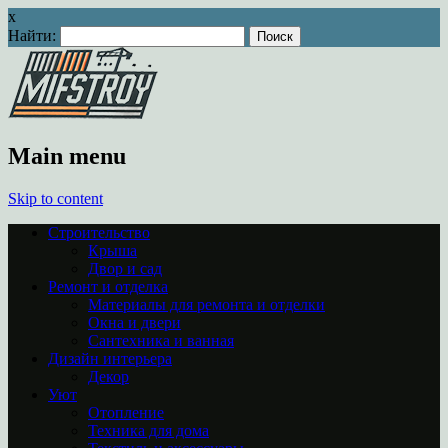
x
Найти:
Main menu
Skip to content
Строительство
Крыша
Двор и сад
Ремонт и отделка
Материалы для ремонта и отделки
Окна и двери
Сантехника и ванная
Дизайн интерьера
Декор
Уют
Отопление
Техника для дома