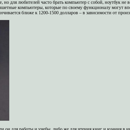
 но для любителей часто брать компьютер с собой, ноутбук не вс
аншетные компьютеры, которые по своему функционалу могут в
анчивается ближе к 1200-1500 долларов – в зависимости от прои
ли он для работы и учебы, либо же для чтения книг и юзания в