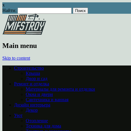
x
Найти:
Main menu
Skip to content
Строительство
Крыша
Двор и сад
Ремонт и отделка
Материалы для ремонта и отделки
Окна и двери
Сантехника и ванная
Дизайн интерьера
Декор
Уют
Отопление
Техника для дома