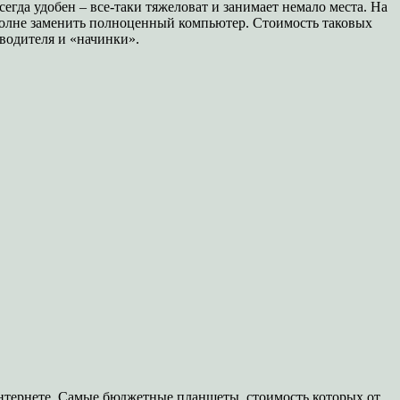
егда удобен – все-таки тяжеловат и занимает немало места. На
полне заменить полноценный компьютер. Стоимость таковых
зводителя и «начинки».
 интернете. Самые бюджетные планшеты, стоимость которых от