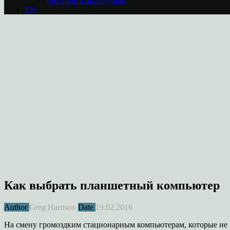
Текстиль и аксессуары
EN
Как выбрать планшетный компьютер
Author
Greg Harrison
Date
19.02.2016
На смену громоздким стационарным компьютерам, которые не в