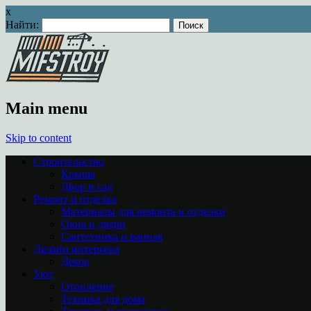
x
Найти:
Main menu
Skip to content
Строительство
Крыша
Двор и сад
Ремонт и отделка
Материалы для ремонта и отделки
Окна и двери
Сантехника и ванная
Дизайн интерьера
Декор
Уют
Отопление
Техника для дома