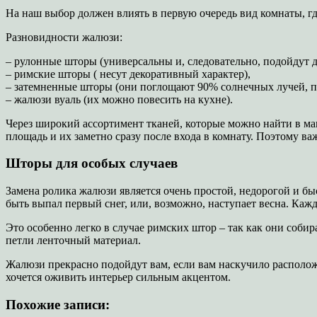
На наш выбор должен влиять в первую очередь вид комнаты, гд
Разновидности жалюзи:
– рулонные шторы (универсальны и, следовательно, подойдут д
– римские шторы ( несут декоративный характер),
– затемненные шторы (они поглощают 90% солнечных лучей, п
– жалюзи вуаль (их можно повесить на кухне).
Через широкий ассортимент тканей, которые можно найти в маг
площадь и их заметно сразу после входа в комнату. Поэтому в
Шторы для особых случаев
Замена ролика жалюзи является очень простой, недорогой и бы
быть выпал первый снег, или, возможно, наступает весна. Ка
Это особенно легко в случае римских штор – так как они собир
петли ленточный материал.
Жалюзи прекрасно подойдут вам, если вам наскучило расположен
хочется оживить интерьер сильным акцентом.
Похожие записи: