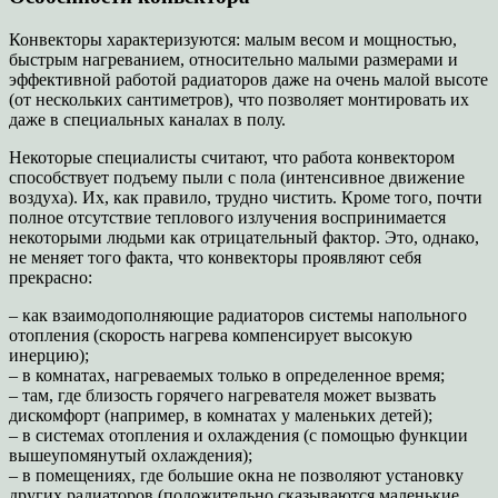
Конвекторы характеризуются: малым весом и мощностью,
быстрым нагреванием, относительно малыми размерами и
эффективной работой радиаторов даже на очень малой высоте
(от нескольких сантиметров), что позволяет монтировать их
даже в специальных каналах в полу.
Некоторые специалисты считают, что работа конвектором
способствует подъему пыли с пола (интенсивное движение
воздуха). Их, как правило, трудно чистить. Кроме того, почти
полное отсутствие теплового излучения воспринимается
некоторыми людьми как отрицательный фактор. Это, однако,
не меняет того факта, что конвекторы проявляют себя
прекрасно:
– как взаимодополняющие радиаторов системы напольного
отопления (скорость нагрева компенсирует высокую
инерцию);
– в комнатах, нагреваемых только в определенное время;
– там, где близость горячего нагревателя может вызвать
дискомфорт (например, в комнатах у маленьких детей);
– в системах отопления и охлаждения (с помощью функции
вышеупомянутый охлаждения);
– в помещениях, где большие окна не позволяют установку
других радиаторов (положительно сказываются маленькие