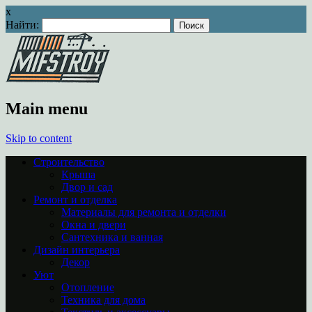
x
Найти:
Main menu
Skip to content
Строительство
Крыша
Двор и сад
Ремонт и отделка
Материалы для ремонта и отделки
Окна и двери
Сантехника и ванная
Дизайн интерьера
Декор
Уют
Отопление
Техника для дома