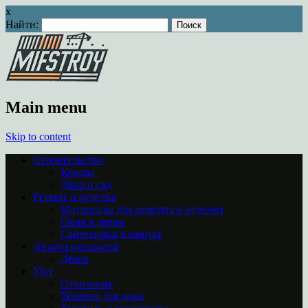
x
Найти:
Main menu
Skip to content
Строительство
Крыша
Двор и сад
Ремонт и отделка
Материалы для ремонта и отделки
Окна и двери
Сантехника и ванная
Дизайн интерьера
Декор
Уют
Отопление
Техника для дома