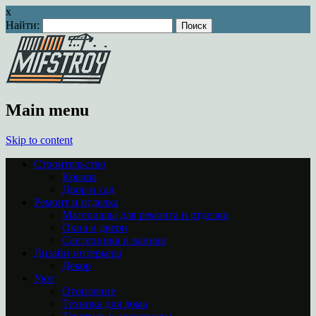
x
Найти:
Main menu
Skip to content
Строительство
Крыша
Двор и сад
Ремонт и отделка
Материалы для ремонта и отделки
Окна и двери
Сантехника и ванная
Дизайн интерьера
Декор
Уют
Отопление
Техника для дома