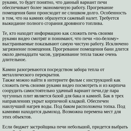
руками, то будет понятно, что данный вариант печи
обеспечивает более экономичную работу. Прогревание
помещения бани происходит не слишком долго. Особенность
в том, что на камнях образуется сажевый налет. Требуется
выжидание полного сгорания дровяного топлива.
Те, кто находит информацию как сложить печь своими
руками видео смотрят и понимают, что печи «по-белому»
выстраиваемые показывают самую чистую работу. Исключено
загрязнение помещения. Прогревание помещения бани длится
около двенадцати часов, удерживание тепла также очень
длительное.
Камни разогреваются посредством забора тепла от
металлического перекрытия.
Также можно найти в интернете фильм с инструкцией как
сложить печь своими руками видео посмотреть и из кирпича
соорудить самостоятельно удачный вариант печи,где пара
чугунных плит является базой для бака и камней. Бак в трех
направлениях укрыт кирпичной кладкой. Обеспечен
наилучший нагрев воды. Под баком расположена топка. Под
камнями находится дымоход. Возможна перемена мест для
этих объектов.
Если бюджет застройщика печи небольшой, придется выбрать