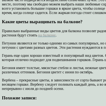
месте, поэтому мы свободно можем выбрать наши любимые сорт
всего установить большие горшки в яркие цвета, чтобы солнце
время, когда солнце садится. Если жаркая погода стоит слишко
Какие цветы выращивать на балконе?
Правильно выбранные виды цветов для балкона позволят радоват
растения будут стоять
на балконе
.
Петунии являются не только одними из самых популярных, но 
петунии с цветами разных цветов. Эти растения нуждаются в п
Герань еще один хорошо известный и популярный вид цветов. О
которая отлично подходит для подвешивания горшков. Герань цв
Бегония имеет толстые, мясистые стебли и листья, нежные цв
различных оттенков. Бегония цветет с июня по октябрь.
Вербена – прекрасные цветы, в зависимости от сорта бывают р
весящем горшке. Вербену следует поливать каждый день, а во 
непрерывно с июля до поздней осени.
Похожие записи: