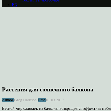
Текстиль и аксессуары
EN
Растения для солнечного балкона
Author
Greg Harrison
Date
01.03.2017
Весной мир оживает, на балконы возвращается эффектная мебел