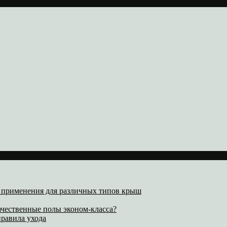
х применения для различных типов крыш
ачественные полы эконом-класса?
равила ухода