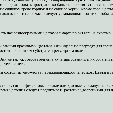
а и организовать пространство балкона в соответствии с наши
 не слишком грело горшок и не сушило корни. Кроме того, цветы
м долго, то в теплые часы следует устанавливать зонтик, чтобы 
ь нас разнообразными цветами с марта по октябрь. К счастью, у
и самыми красивыми цветами. Они идеально подходят для солне
остоянно влажном субстрате и регулярном поливе.
ни не так уж требовательны в культивировании, и их богатый в
етет все лето.
еты состоят из множества перекрывающихся лепестков. Цветы в з
озовые, синие, фиолетовые, белые или красные. Создадут на ба
время цветения следует подпитывать растение удобрениями для 