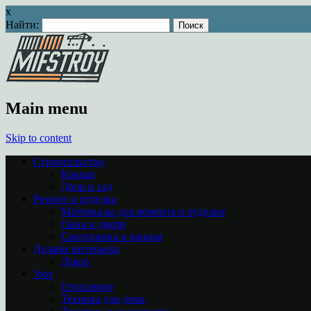
x
Найти:
Main menu
Skip to content
Строительство
Крыша
Двор и сад
Ремонт и отделка
Материалы для ремонта и отделки
Окна и двери
Сантехника и ванная
Дизайн интерьера
Декор
Уют
Отопление
Техника для дома