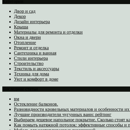
Категории
Двор и сад
Декор
Дизайн интерьера
Крыша
Материалы для ремонта и отделки
Окна и двери
Отопление
Ремонт и отделка
Сантехника и ванная
Стили интерьера
Строительство
Текстиль и аксессуары
Техника для дома
Уют и комфорт в доме
Последние статьи
вм
Остекление балконов.
Разновидности кровельных материалов и особенности и
Лучшие производители чугунных ванн: рейтинг
Выбираем дешевое напольное покрытие. Сколько стоят к
Как помыть натяжной потолок: эффективные способы и п