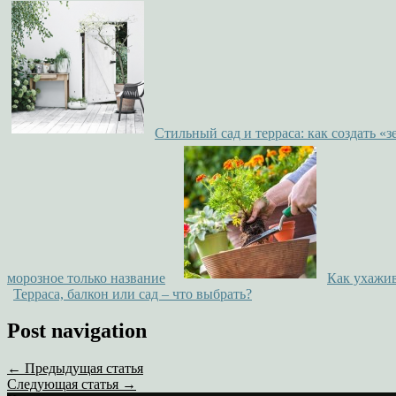
Стильный сад и терраса: как создать «
морозное только название
Как ухажив
Терраса, балкон или сад – что выбрать?
Post navigation
← Предыдущая статья
Следующая статья →