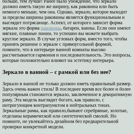
больше, тем лучше! Ранее было убеждение, что зеркало
должно иметь такую же ширину, как раковина или быть
немного меньше, чем она. Однако, зеркало, которое выходит
за пределы ширины раковины является функциональным и
выглядит потрясающе. Аспект, от которого зависит форма
зеркала это форма
раковины
, батареи, ванны. Если они имеют
мягкие, плавные линии, то успешно вы можете выбрать
круглое зеркало. В случае угловых форм, вместо того, чтобы
принять решение о зеркале с прямоугольной формой,
помните, что в интерьере ванной комнаты высоко
рассчитывается гармония и последовательность. Это вопросы,
которые положительно влияют на эстетику интерьера.
Зеркало в ванной – с рамкой или без нее?
Зеркало в ванной не только должно иметь правильный размер.
Здесь очень важен стиль! В последнее время все более и более
популярным становится зеркало, заключенное в декоративную
раму. Эта модель выглядит богато, как правило, с
интригующим контрапунктом в нейтральных тонах.
Зеркальные рамы, как правило,бывают серебряные, золотые,
отделаны керамической или синтетической смолой. Но
помните, не увлекайтесь дизайном без предварительной
проверки конкретной модели.