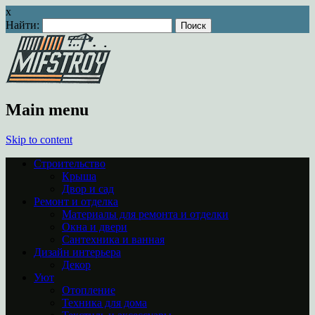
x
Найти:
Main menu
Skip to content
Строительство
Крыша
Двор и сад
Ремонт и отделка
Материалы для ремонта и отделки
Окна и двери
Сантехника и ванная
Дизайн интерьера
Декор
Уют
Отопление
Техника для дома