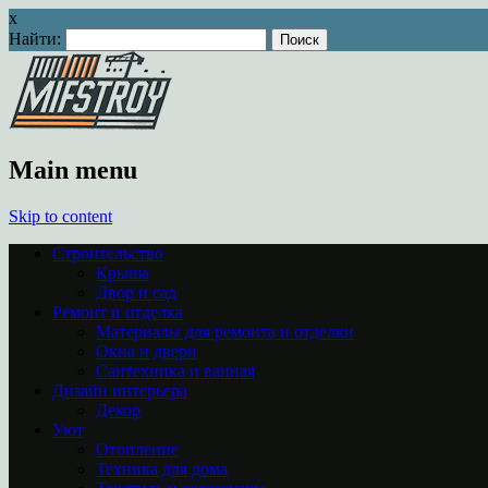
x
Найти:
Main menu
Skip to content
Строительство
Крыша
Двор и сад
Ремонт и отделка
Материалы для ремонта и отделки
Окна и двери
Сантехника и ванная
Дизайн интерьера
Декор
Уют
Отопление
Техника для дома