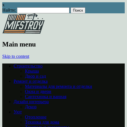
x
Найти:
Main menu
Skip to content
Строительство
Крыша
Двор и сад
Ремонт и отделка
Материалы для ремонта и отделки
Окна и двери
Сантехника и ванная
Дизайн интерьера
Декор
Уют
Отопление
Техника для дома