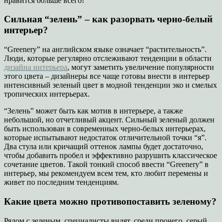
нравится больше всего!
Сильная “зелень” – как разорвать черно-белый
интерьер?
“Greenery” на английском языке означает “растительность”.
Люди, которые регулярно отслеживают тенденции в области
дизайна интерьера
, могут заметить увеличение популярности
этого цвета – дизайнеры все чаще готовы внести в интерьер
интенсивный зеленый цвет в модной тенденции эко и смелых
тропических интерьерах.
“Зелень” может быть как мотив в интерьере, а также
небольшой, но отчетливый акцент. Сильный зеленый должен
быть использован в современных черно-белых интерьерах,
которые испытывают недостаток отличительной точки “я”.
Два стула или кричащий оттенок лампы будет достаточно,
чтобы добавить пробел и эффективно разрушить классическое
сочетание цветов. Такой тонкий способ ввести “Greenery” в
интерьер, мы рекомендуем всем тем, кто любит перемены и
живет по последним тенденциям.
Какие цвета можно противопоставить зеленому?
Рядом с зеленым, специалисты видят, среди прочего, серый,