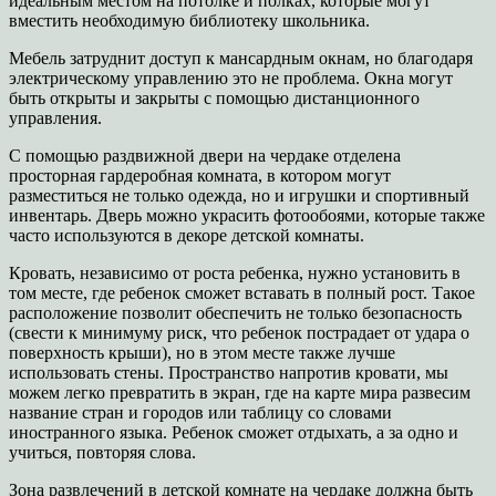
идеальным местом на потолке и полках, которые могут
вместить необходимую библиотеку школьника.
Мебель затруднит доступ к мансардным окнам, но благодаря
электрическому управлению это не проблема. Окна могут
быть открыты и закрыты с помощью дистанционного
управления.
С помощью раздвижной двери на чердаке отделена
просторная гардеробная комната, в котором могут
разместиться не только одежда, но и игрушки и спортивный
инвентарь. Дверь можно украсить фотообоями, которые также
часто используются в декоре детской комнаты.
Кровать, независимо от роста ребенка, нужно установить в
том месте, где ребенок сможет вставать в полный рост. Такое
расположение позволит обеспечить не только безопасность
(свести к минимуму риск, что ребенок пострадает от удара о
поверхность крыши), но в этом месте также лучше
использовать стены. Пространство напротив кровати, мы
можем легко превратить в экран, где на карте мира развесим
название стран и городов или таблицу со словами
иностранного языка. Ребенок сможет отдыхать, а за одно и
учиться, повторяя слова.
Зона развлечений в детской комнате на чердаке должна быть