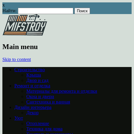
x
Найти:
Main menu
Skip to content
Строительство
Крыша
Двор и сад
Ремонт и отделка
Материалы для ремонта и отделки
Окна и двери
Сантехника и ванная
Дизайн интерьера
Декор
Уют
Отопление
Техника для дома