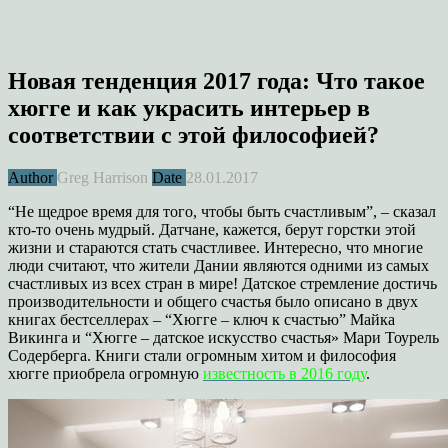
Новая тенденция 2017 года: Что такое
хюгге и как украсить интерьер в
соответствии с этой философией?
Author
Greg Harrison
Date
28.01.2017
“Не щедрое время для того, чтобы быть счастливым”, – сказал
кто-то очень мудрый. Датчане, кажется, берут горстки этой
жизни и стараются стать счастливее. Интересно, что многие
люди считают, что жители Дании являются одними из самых
счастливых из всех стран в мире! Датское стремление достичь
производительности и общего счастья было описано в двух
книгах бестселлерах – “Хюгге – ключ к счастью” Майка
Викинга и “Хюгге – датское искусство счастья» Мари Тоурель
Содерберга. Книги стали огромным хитом и философия
хюгге приобрела огромную
известность в 2016 году
.