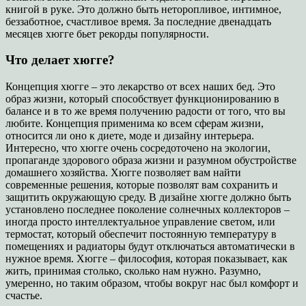
книгой в руке. Это должно быть неторопливое, интимное,
беззаботное, счастливое время. За последние двенадцать
месяцев хюгге бьет рекорды популярности.
Что делает хюгге?
Концепция хюгге – это лекарство от всех наших бед. Это
образ жизни, который способствует функционированию в
балансе и в то же время получению радости от того, что вы
любите. Концепция применима ко всем сферам жизни,
относится ли оно к диете, моде и дизайну интерьера.
Интересно, что хюгге очень сосредоточено на экологии,
пропаганде здорового образа жизни и разумном обустройстве
домашнего хозяйства. Хюгге позволяет вам найти
современные решения, которые позволят вам сохранить и
защитить окружающую среду. В дизайне хюгге должно быть
установлено последнее поколение солнечных коллекторов –
иногда просто интеллектуальное управление светом, или
термостат, который обеспечит постоянную температуру в
помещениях и радиаторы будут отключаться автоматически в
нужное время. Хюгге – философия, которая показывает, как
жить, принимая столько, сколько нам нужно. Разумно,
умеренно, но таким образом, чтобы вокруг нас был комфорт и
счастье.