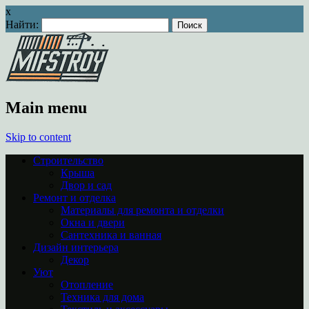
x
Найти:
Main menu
Skip to content
Строительство
Крыша
Двор и сад
Ремонт и отделка
Материалы для ремонта и отделки
Окна и двери
Сантехника и ванная
Дизайн интерьера
Декор
Уют
Отопление
Техника для дома