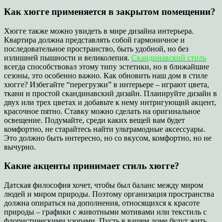
Как хюгге применяется в закрытом помещении?
Хюгге также можно увидеть в мире дизайна интерьера.
Квартира должна представлять собой гармоничное и
последовательное пространство, быть удобной, но без
излишней пышности и великолепия.
Скандинавский стиль
всегда способствовал этому типу эстетики, но в ближайшие
сезоны, это особенно важно. Как обновить наш дом в стиле
хюгге? Избегайте “перегрузки” в интерьере – играют цвета,
ткани и простой скандинавский дизайн. Планируйте дизайн в
двух или трех цветах и добавьте к нему интригующий акцент,
красочное пятно. Ставку можно сделать на оригинальное
освещение. Подумайте, среди каких вещей вам будет
комфортно, не старайтесь найти ультрамодные аксессуары.
Это должно быть интересно, но со вкусом, комфортно, но не
вычурно.
Какие акценты принимает стиль хюгге?
Датская философия хочет, чтобы был баланс между миром
людей и миром природы. Поэтому организация пространства
должна опираться на дополнения, относящихся к красоте
природы – графики с животными мотивами или текстиль с
флористическими узорами. Пусть в вашем доме будут жить