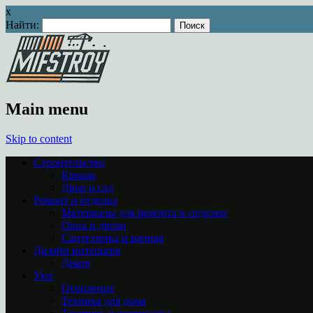
x
Найти:
Main menu
Skip to content
Строительство
Крыша
Двор и сад
Ремонт и отделка
Материалы для ремонта и отделки
Окна и двери
Сантехника и ванная
Дизайн интерьера
Декор
Уют
Отопление
Техника для дома