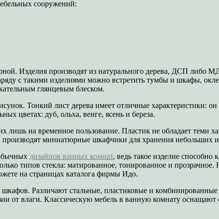
мебельных сооружений:
рной. Изделия производят из натурального дерева, ДСП либо М
ряду с такими изделиями можно встретить тумбы и шкафы, окл
кательным глянцевым блеском.
сунок. Тонкий лист дерева имеет отличные характеристики: он 
х цветах: дуб, ольха, венге, ясень и береза.
их лишь на временное пользование. Пластик не обладает теми х
ка производят миниатюрные шкафчики для хранения небольших и
еобычных
дизайнов ванных комнат
, ведь такое изделие способно
колько типов стекла: матированное, тонированное и прозрачно
ожете на страницах каталога фирмы Идо.
и шкафов. Различают стальные, пластиковые и комбинированные
ии от влаги. Классическую мебель в ванную комнату оснащают 