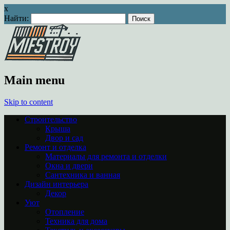
x
Найти:
Main menu
Skip to content
Строительство
Крыша
Двор и сад
Ремонт и отделка
Материалы для ремонта и отделки
Окна и двери
Сантехника и ванная
Дизайн интерьера
Декор
Уют
Отопление
Техника для дома