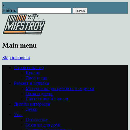
x
Найти:
Main menu
Skip to content
Строительство
Крыша
Двор и сад
Ремонт и отделка
Материалы для ремонта и отделки
Окна и двери
Сантехника и ванная
Дизайн интерьера
Декор
Уют
Отопление
Техника для дома