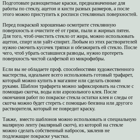
Подготовьте разноцветные краски, предназначенные для
работы по стеклу, ацетон и кисти разных размеров, а после
этого можно приступить к росписи стеклянных поверхностей.
Перед покраской хорошенько осмотрите стеклянную
поверхность и очистите её от грязи, пыли и жирных пятен.
Для того, чтоб очистить стекло от жира, можно использовать
ацетон, спирт или уайт-спирит. Любым из этих растворителей
нужно смочить кусочек тряпки и обезжирить ей стекло. После
чего, чтоб убрать оставшиеся разводы, нужно протереть
поверхность чистой салфеткой из микрофибры.
Если вы не обладаете проф. способностями художественного
мастерства, идеальнее всего использовать готовый трафарет,
который можно купить в магазине или сделать своими
руками. Шаблон трафарета можно зафиксировать на стекле с
помощью скотча, воды или аэрозольного клея. После
окончания работ по покраске стекла остатки клея и следы от
скотча можно будет стереть с помощью бензина или другого
растворителя, который не повредит краску.
Также, вместо шаблонов можно использовать и специальную
малярную ленту (малярный скотч), из которой на стекле
можно сделать собственный набросок, заклеив не
подлежащие покраске участки.