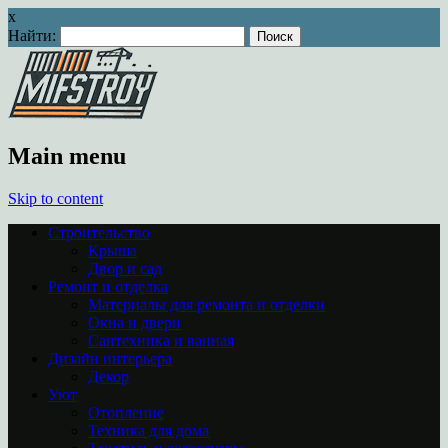
x
Найти:
Main menu
Skip to content
Строительство
Крыша
Двор и сад
Ремонт и отделка
Материалы для ремонта и отделки
Окна и двери
Сантехника и ванная
Дизайн интерьера
Декор
Уют
Отопление
Техника для дома