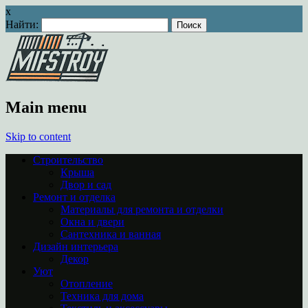
x
Найти:
Main menu
Skip to content
Строительство
Крыша
Двор и сад
Ремонт и отделка
Материалы для ремонта и отделки
Окна и двери
Сантехника и ванная
Дизайн интерьера
Декор
Уют
Отопление
Техника для дома