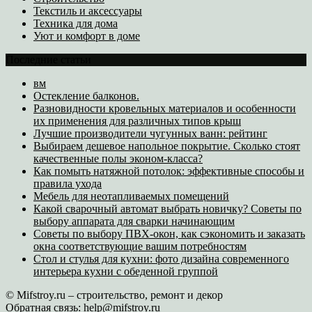
Текстиль и аксессуары
Техника для дома
Уют и комфорт в доме
Последние статьи
вм
Остекление балконов.
Разновидности кровельных материалов и особенности
их применения для различных типов крыш
Лучшие производители чугунных ванн: рейтинг
Выбираем дешевое напольное покрытие. Сколько стоят
качественные полы эконом-класса?
Как помыть натяжной потолок: эффективные способы и
правила ухода
Мебель для неотапливаемых помещений
Какой сварочный автомат выбрать новичку? Советы по
выбору аппарата для сварки начинающим
Советы по выбору ПВХ-окон, как сэкономить и заказать
окна соответствующие вашим потребностям
Стол и стулья для кухни: фото дизайна современного
интерьера кухни с обеденной группой
© Mifstroy.ru – строительство, ремонт и декор
Обратная связь:
help@mifstroy.ru