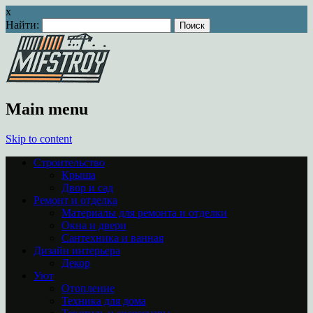
x
Найти:
Main menu
Skip to content
Строительство
Крыша
Двор и сад
Ремонт и отделка
Материалы для ремонта и отделки
Окна и двери
Сантехника и ванная
Дизайн интерьера
Декор
Уют
Отопление
Техника для дома