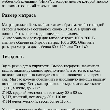
мебельной компании “Ника”, с ассортиментом которой можно
ознакомиться на сайте компании.
Размер матраса
Матрас должен быть выбран таким образом, чтобы с каждой
стороны человека оставалось около 10 см. А в длину он
должен быть на 20 см длиннее роста человека.
Универсальный размер для такого матраса 100 х 200. В
спальне обычно выбирают матрас 160 х 200. Обычные
размеры матраса для ребенка 60 х 120 или 70 х 140.
Твердость
Здесь речь идет о упругости. Выбор твердости зависит от
ваших индивидуальных предпочтений, и от того, в каком
положении привык находиться ваш позвоночник во время
сна. Матрас должен обеспечить наибольшую помощь вашему
позвоночнику. Есть, как правило, четыре класса жесткости:
1) Н1, мягкие, до 60 кг.
2) Н2, средней жесткости, вес между 60 и 80 кг.
3) Н3, жесткий, вес между 80 и 110 кг.
4) Н4 очень жесткий, весом более 110 кг.
Хорошим вариантом будет матрас, который адаптируется к