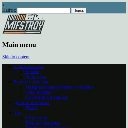
x
Найти:
Main menu
Skip to content
Строительство
Крыша
Двор и сад
Ремонт и отделка
Материалы для ремонта и отделки
Окна и двери
Сантехника и ванная
Дизайн интерьера
Декор
Уют
Отопление
Техника для дома