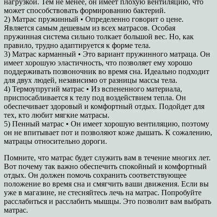
нагрузкой. Тем не менее, он имеет плохую вентиляцию, что
может способствовать формированию бактерий.
2) Матрас пружинный • Определенно говорит о цене.
Является самым дешевым из всех матрасов. Особая
пружинная система сильно толкает большой вес. Но, как
правило, трудно адаптируется к форме тела.
3) Матрас карманный • Это вариант пружинного матраца. Он
имеет хорошую эластичность, что позволяет ему хорошо
поддерживать позвоночник во время сна. Идеально подходит
для двух людей, независимо от разницы массы тела.
4) Термоупругий матрас • Из вспененного материала,
приспосабливается к телу под воздействием тепла. Он
обеспечивает здоровый и комфортный отдых. Подойдет для
тех, кто любит мягкие матрасы.
5) Пенный матрас • Он имеет хорошую вентиляцию, поэтому
он не впитывает пот и позволяют коже дышать. К сожалению,
матрацы относительно дороги.
Помните, что матрас будет служить вам в течение многих лет.
Вот почему так важно обеспечить спокойный и комфортный
отдых. Он должен помочь сохранить соответствующее
положение во время сна и смягчить ваши движения. Если вы
уже в магазине, не стесняйтесь лечь на матрас. Попробуйте
расслабиться и расслабить мышцы. Это позволит вам выбрать
матрас.