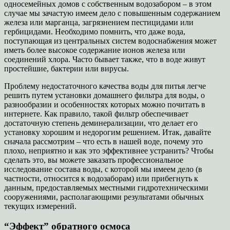
односемейных домов с собственным водозабором – в этом
случае мы зачастую имеем дело с повышенным содержанием
железа или марганца, загрязнением пестицидами или
гербицидами. Необходимо помнить, что даже вода,
поступающая из центральных систем водоснабжения может
иметь более высокое содержание ионов железа или
соединений хлора. Часто бывает также, что в воде живут
простейшие, бактерии или вирусы.
Проблему недостаточного качества воды для питья легче
решить путем установки домашнего фильтра для воды, о
разнообразии и особенностях которых можно почитать в
интернете. Как правило, такой фильтр обеспечивает
достаточную степень деминерализации, что делает его
установку хорошим и недорогим решением. Итак, давайте
сначала рассмотрим – что есть в нашей воде, почему это
плохо, неприятно и как это эффективнее устранить? Чтобы
сделать это, вы можете заказать профессиональное
исследование состава воды, с которой мы имеем дело (в
частности, относится к водозаборам) или прибегнуть к
данным, предоставляемых местными гидротехническими
сооружениями, располагающими результатами обычных
текущих измерений.
“Эффект” обратного осмоса