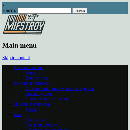
x
Найти:
Main menu
Skip to content
Строительство
Крыша
Двор и сад
Ремонт и отделка
Материалы для ремонта и отделки
Окна и двери
Сантехника и ванная
Дизайн интерьера
Декор
Уют
Отопление
Техника для дома