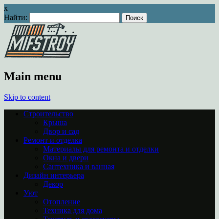
x
Найти:
Main menu
Skip to content
Строительство
Крыша
Двор и сад
Ремонт и отделка
Материалы для ремонта и отделки
Окна и двери
Сантехника и ванная
Дизайн интерьера
Декор
Уют
Отопление
Техника для дома