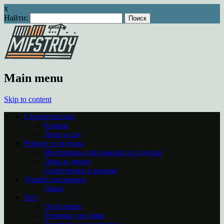
x
Найти:
Main menu
Skip to content
Строительство
Крыша
Двор и сад
Ремонт и отделка
Материалы для ремонта и отделки
Окна и двери
Сантехника и ванная
Дизайн интерьера
Декор
Уют
Отопление
Техника для дома