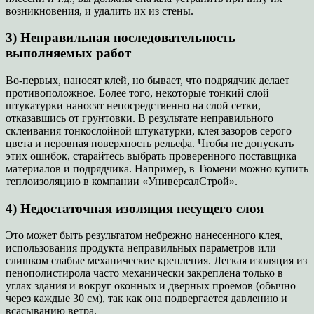
возникновения, и удалить их из стены.
3) Неправильная последовательность
выполняемых работ
Во-первых, наносят клей, но бывает, что подрядчик делает
противоположное. Более того, некоторые тонкий слой
штукатурки наносят непосредственно на слой сетки,
отказавшись от грунтовки. В результате неправильного
склеивания тонкослойной штукатурки, клея зазоров серого
цвета и неровная поверхность рельефа. Чтобы не допускать
этих ошибок, старайтесь выбрать проверенного поставщика
материалов и подрядчика. Например, в Тюмени можно купить
теплоизоляцию в компании «УниверсалСтрой».
4) Недостаточная изоляция несущего слоя
Это может быть результатом небрежно нанесенного клея,
использования продукта неправильных параметров или
слишком слабые механические крепления. Легкая изоляция из
пенополистирола часто механически закреплена только в
углах здания и вокруг оконных и дверных проемов (обычно
через каждые 30 см), так как она подвергается давлению и
всасыванию ветра.