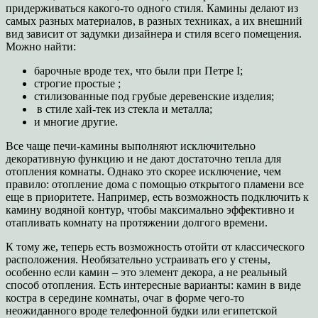
придерживаться какого-то одного стиля. Камины делают из
самых разных материалов, в разных техниках, а их внешний
вид зависит от задумки дизайнера и стиля всего помещения.
Можно найти:
барочные вроде тех, что были при Петре I;
строгие простые ;
стилизованные под грубые деревенские изделия;
в стиле хай-тек из стекла и металла;
и многие другие.
Все чаще печи-камины выполняют исключительно
декоративную функцию и не дают достаточно тепла для
отопления комнаты. Однако это скорее исключение, чем
правило: отопление дома с помощью открытого пламени все
еще в приоритете. Например, есть возможность подключить к
камину водяной контур, чтобы максимально эффективно и
отапливать комнату на протяжении долгого времени.
К тому же, теперь есть возможность отойти от классического
расположения. Необязательно устраивать его у стены,
особенно если камин – это элемент декора, а не реальный
способ отопления. Есть интересные варианты: камин в виде
костра в середине комнаты, очаг в форме чего-то
неожиданного вроде телефонной будки или египетской