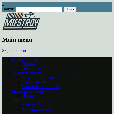
x
Найти:
Main menu
Skip to content
Строительство
Крыша
Двор и сад
Ремонт и отделка
Материалы для ремонта и отделки
Окна и двери
Сантехника и ванная
Дизайн интерьера
Декор
Уют
Отопление
Техника для дома