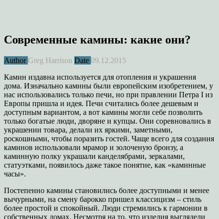
Современные камины: какие они?
Author
Greg Harrison
Date
09.12.2015
Камин издавна используется для отопления и украшения
дома. Изначально камины были европейским изобретением, у
нас использовались только печи, но при правлении Петра I из
Европы пришла и идея. Печи считались более дешевым и
доступным вариантом, а вот камины могли себе позволить
только богатые люди, дворяне и купцы. Они соревновались в
украшении товара, делали их яркими, заметными,
роскошными, чтобы поразить гостей. Чаще всего для создания
каминов использовали мрамор и золоченую бронзу, а
каминную полку украшали канделябрами, зеркалами,
статуэтками, появилось даже такое понятие, как «каминные
часы».
Постепенно камины становились более доступными и менее
вычурными, на смену барокко пришел классицизм – стиль
более простой и спокойный. Люди стремились к гармонии в
собственных домах. Несмотря на то, что изделия выглядели