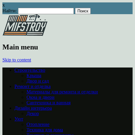
x
Найти:
Main menu
Skip to content
Строительство
Крыша
Двор и сад
Ремонт и отделка
Материалы для ремонта и отделки
Окна и двери
Сантехника и ванная
Дизайн интерьера
Декор
Уют
Отопление
Техника для дома