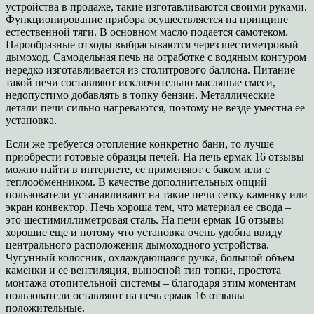
устройства в продаже, такие изготавливаются своими руками.
Функционирование прибора осуществляется на принципе
естественной тяги. В основном масло подается самотеком.
Парообразные отходы выбрасываются через шестиметровый
дымоход. Самодельная печь на отработке с водяным контуром
нередко изготавливается из столитрового баллона. Питание
такой печи составляют исключительно масляные смеси,
недопустимо добавлять в топку бензин. Металлические
детали печи сильно нагреваются, поэтому не везде уместна ее
установка.
Если же требуется отопление конкретно бани, то лучше
приобрести готовые образцы печей. На печь ермак 16 отзывы
можно найти в интернете, ее применяют с баком или с
теплообменником. В качестве дополнительных опций
пользователи устанавливают на такие печи сетку каменку или
экран конвектор. Печь хороша тем, что материал ее свода –
это шестимиллиметровая сталь. На печи ермак 16 отзывы
хорошие еще и потому что установка очень удобна ввиду
центрального расположения дымоходного устройства.
Чугунный колосник, охлаждающаяся ручка, большой объем
каменки и ее вентиляция, выносной тип топки, простота
монтажа отопительной системы – благодаря этим моментам
пользователи оставляют на печь ермак 16 отзывы
положительные.