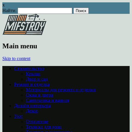
x
Найти:
Main menu
Skip to content
Строительство
Крыша
Двор и сад
Ремонт и отделка
Материалы для ремонта и отделки
Окна и двери
Сантехника и ванная
Дизайн интерьера
Декор
Уют
Отопление
Техника для дома