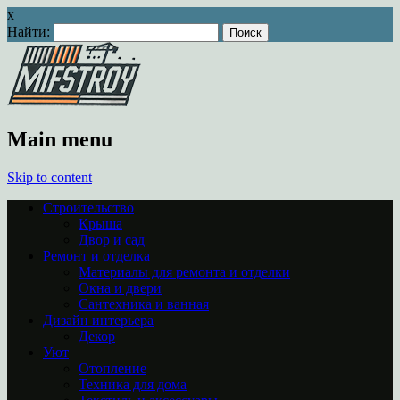
x
Найти:
Main menu
Skip to content
Строительство
Крыша
Двор и сад
Ремонт и отделка
Материалы для ремонта и отделки
Окна и двери
Сантехника и ванная
Дизайн интерьера
Декор
Уют
Отопление
Техника для дома