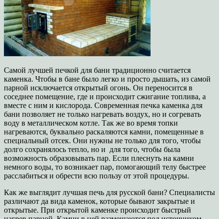
Самой лучшей печкой для бани традиционно считается
каменка. Чтобы в бане было легко и просто дышать, из самой
парной исключается открытый огонь. Он переносится в
соседнее помещение, где и происходит сжигание топлива, а
вместе с ним и кислорода. Современная печка каменка для
бани позволяет не только нагревать воздух, но и согревать
воду в металлическом котле. Так же во время топки
нагреваются, буквально раскаляются камни, помещенные в
специальный отсек. Они нужны не только для того, чтобы
долго сохранялось тепло, но и для того, чтобы была
возможность образовывать пар. Если плеснуть на камни
немного воды, то возникает пар, помогающий телу быстрее
расслабиться и обрести всю пользу от этой процедуры.
Как же выглядит лучшая печь для русской бани? Специалисты
различают да вида каменок, которые бывают закрытые и
открытые. При открытой каменке происходит быстрый
нагрев парной. Камни в ней размещаются под источником