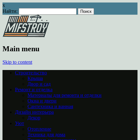
x
Найти:
Main menu
Skip to content
Строительство
Крыша
Двор и сад
Ремонт и отделка
Материалы для ремонта и отделки
Окна и двери
Сантехника и ванная
Дизайн интерьера
Декор
Уют
Отопление
Техника для дома