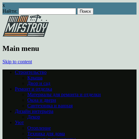
x
Найти:
Main menu
Skip to content
Строительство
Крыша
Двор и сад
Ремонт и отделка
Материалы для ремонта и отделки
Окна и двери
Сантехника и ванная
Дизайн интерьера
Декор
Уют
Отопление
Техника для дома