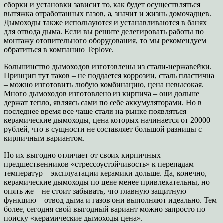
сборки и установки зависит то, как будет осуществляться
вытяжка отработанных газов, а, значит и жизнь домочадцев.
Дымоходы также используются и устанавливаются в банях
для отвода дыма. Если вы решите делегировать работы по
монтажу отопительного оборудования, то мы рекомендуем
обратиться в компанию Teplove.
Большинство дымоходов изготовлены из стали-нержавейки.
Принцип тут таков – не поддается коррозии, сталь пластична
– можно изготовить любую комбинацию, цена невысокая.
Много дымоходов изготовлено из кирпича – они дольше
держат тепло, являясь сами по себе аккумуляторами. Но в
последнее время все чаще стали на рынке появляться
керамические дымоходы, цена которых начинается от 20000
рублей, что в сущности не составляет большой разницы с
кирпичным вариантом.
Но их выгодно отличает от своих кирпичных
предшественников «стрессоустойчивость» к перепадам
температур – эксплуатации керамики дольше. Да, конечно,
керамические дымоходы по цене менее привлекательны, но
опять же – не стоит забывать, что главную защитную
функцию – отвод дыма и газов они выполняют идеально. Тем
более, сегодня свой выгодный вариант можно запросто по
поиску «керамические дымоходы цена».