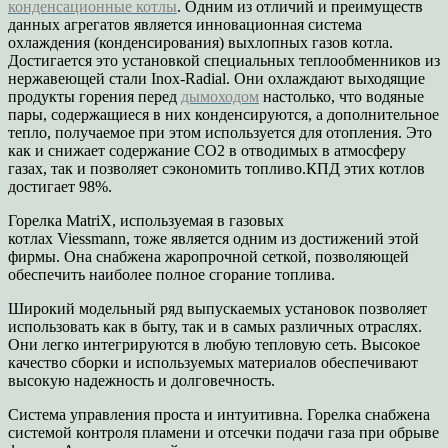
конденсационные котлы
. Одним из отличий и преимуществ
данных агрегатов является инновационная система
охлаждения (конденсирования) выхлопных газов котла.
Достигается это установкой специальных теплообменников из
нержавеющей стали Inox-Radial. Они охлаждают выходящие
продукты горения перед
дымоходом
настолько, что водяные
пары, содержащиеся в них конденсируются, а дополнительное
тепло, получаемое при этом используется для отопления. Это
как и снижает содержание СО2 в отводимых в атмосферу
газах, так и позволяет сэкономить топливо.КПД этих котлов
достигает 98%.
Горелка MatriX, используемая в газовых
котлах Viessmann, тоже является одним из достижений этой
фирмы. Она снабжена жаропрочной сеткой, позволяющей
обеспечить наиболее полное сгорание топлива.
Широкий модельный ряд выпускаемых установок позволяет
использовать как в быту, так и в самых различных отраслях.
Они легко интегрируются в любую тепловую сеть. Высокое
качество сборки и используемых материалов обеспечивают
высокую надежность и долговечность.
Система управления проста и интуитивна. Горелка снабжена
системой контроля пламени и отсечки подачи газа при обрыве