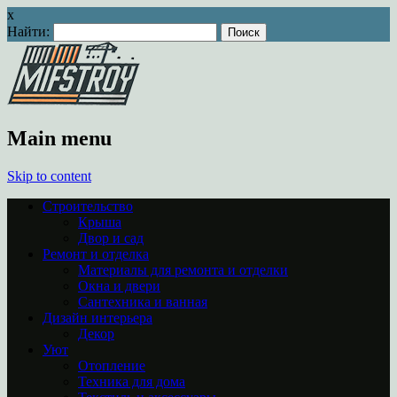
x
Найти:
Main menu
Skip to content
Строительство
Крыша
Двор и сад
Ремонт и отделка
Материалы для ремонта и отделки
Окна и двери
Сантехника и ванная
Дизайн интерьера
Декор
Уют
Отопление
Техника для дома