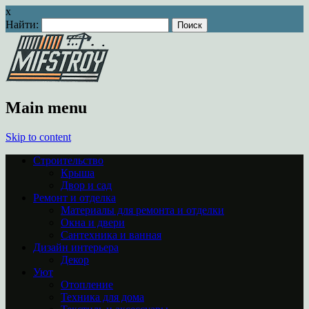
x
Найти:
Main menu
Skip to content
Строительство
Крыша
Двор и сад
Ремонт и отделка
Материалы для ремонта и отделки
Окна и двери
Сантехника и ванная
Дизайн интерьера
Декор
Уют
Отопление
Техника для дома