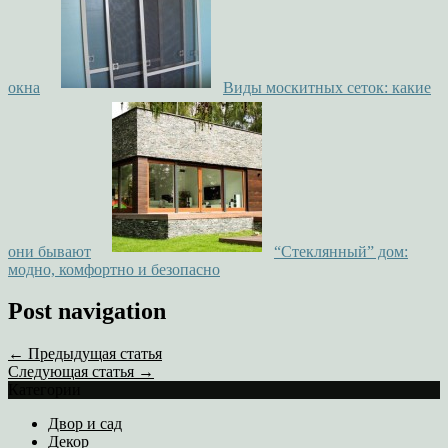
окна
Виды москитных сеток: какие
они бывают
“Стеклянный” дом:
модно, комфортно и безопасно
Post navigation
← Предыдущая статья
Следующая статья →
Категории
Двор и сад
Декор