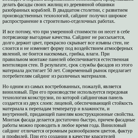
делать фасады своих жилищ из деревянной обшивки
разобранных кораблей. В двадцатом столетии, с развитием
производственных технологий, сайдинг получил широкое
распространение в строительно-отделочных работах.
И все потому, что при умеренной стоимости он несет в себе
потрясающе выгодные качества. Сайдинг не рассыхается,
долго держит цвет, прекрасно скрывает все изъяны стен, не
слоится и не изменяет форму под воздействием атмосферных
явлений, не боится насекомых, грибка, влаги. При
правильном монтаже панелей обеспечивается естественная
вентиляция стен. В результате, срок службы фасадов из этого
материала достигает 50 лет. Современный рынок предлагает
потребителям сайдинг из различных материалов.
Но одним из самых востребованных, пожалуй, является
виниловый. При его производстве используется передовая
технология коэкструзии, по которой сайдинговая панель
создается из двух слоев: лицевой, обеспечивающей стойкость
материала к перепадам температур и влажности, и
внутренней, придающей панелям конструкционные свойства.
Монтаж фасада делается достаточно быстро, причем фасадные
работы можно проводить в любое время года. Виниловый
сайдинг отличается огромным разнообразием цветов, фактур
и профилей. При его создании в качестве красителей