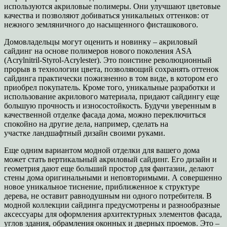
используются акриловые полимеры. Они улучшают цветовые
качества и позволяют добиваться уникальных оттенков: от
нежного земляничного до насыщенного фисташкового.
Домовладельцы могут оценить и новинку – акриловый
сайдинг на основе полимеров нового поколения ASA
(Acrylnitril-Styrol-Acrylester). Это поистине революционный
прорыв в технологии цвета, позволяющий сохранять оттенок
сайдинга практически пожизненно в том виде, в котором его
приобрел покупатель. Кроме того, уникальные разработки и
использование акрилового материала, придают сайдингу еще
большую прочность и износостойкость. Будучи уверенным в
качественной отделке фасада дома, можно переключиться
спокойно на другие дела, например, сделать на
участке ландшафтный дизайн своими руками.
Еще одним вариантом модной отделки для вашего дома
может стать вертикальный акриловый сайдинг. Его дизайн и
геометрия дают еще больший простор для фантазии, делают
стены дома оригинальными и неповторимыми. А совершенно
новое уникальное тиснение, приближенное к структуре
дерева, не оставит равнодушным ни одного потребителя. В
модной коллекции сайдинга предусмотрены и разнообразные
аксессуары для оформления архитектурных элементов фасада,
углов здания, обрамления оконных и дверных проемов. Это –