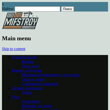
x
Найти:
Main menu
Skip to content
Строительство
Крыша
Двор и сад
Ремонт и отделка
Материалы для ремонта и отделки
Окна и двери
Сантехника и ванная
Дизайн интерьера
Декор
Уют
Отопление
Техника для дома