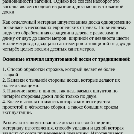
разновидности вагонки. Однако всё совсем наоборот это
вагонка является одной из разновидностью шпунтованной
доски.
Как отделочный материал шпунтованная доска одновременно
появилась в нескольких европейских странах. По внешнему
виду это обработанная сердцевина дерева с размерами в
длину от двух до шести метров, шириной от девяноста шести
миллиметров до двадцати сантиметров и толщиной от двух до
четырёх целых восьми десятых сантиметров.
Основные отличия шпунтованной доски от традиционной:
1. Способ обработки строжка, который делает её более
гладкой.
2. Канавки с тыльной стороны доски, которые делают их
более дышащими.
3. Наличие пазов и шипов, так называемых шпунтов по
четырём сторонам доски либо только по двум.
4. Более высокая стоимость которая компенсируется
простотой и лёгкостью сборки, а также большим сроком
эксплуатации.
Различаются шпунтованные доски по своей ширине,
материалу изготовления, способу укладки и ценой которая
зависит от сорта применяемой древесины. Изготавливают