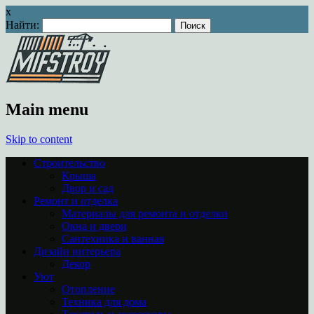
x
Найти:
Main menu
Skip to content
Строительство
Крыша
Двор и сад
Ремонт и отделка
Материалы для ремонта и отделки
Окна и двери
Сантехника и ванная
Дизайн интерьера
Декор
Уют
Отопление
Техника для дома