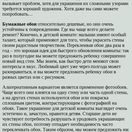
вызывает проблем, хотя для украшения их сложными узорами
требуется хороший художник. Хотя даже вы сами можете
попробовать…
Бумажные обои
относительно дешевые, но они очень
устойчивы к повреждениям. Где вы чаще всего делаете
ремонт? Конечно, в детской комнате: малыши имеют особый
талант, который применяют для того, чтобы украсить стены
своим радостным творчеством. Переклеивая обои два раза в
год – это хорошая идея для быстрого обновления комнаты: так
раз в полугодие вы можете предложить ребенку совершенно
новый вид стен. Мы знаем, как быстро дети меняют свои
интересы и вкус. Любимый цвет уже через полгода может
разонравиться, и вы можете предложить ребенку обои в
разных цветах или с рисунком.
Альтернативным вариантом является применение фотообоев.
Чаще всего они клеятся на одну стену или часть одной стены,
а на других стенах используются обои или покраска
сплошным цветом, контрастирующим с фотографией на
обоях. Такое украшение для детской комнаты выглядит очень
эстетично и, зачастую, нравится детям. Старшие дети не
чувствуют потребность разрушать и уродовать украшающие
их стены обои, поэтому отпадает необходимость часто
переклеивать обои. Таким образом, мы можем предложить им