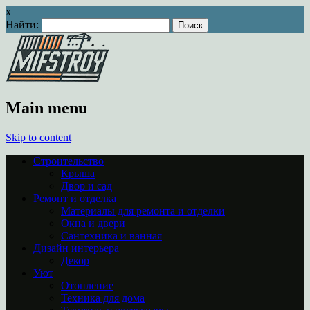
x
Найти:
Main menu
Skip to content
Строительство
Крыша
Двор и сад
Ремонт и отделка
Материалы для ремонта и отделки
Окна и двери
Сантехника и ванная
Дизайн интерьера
Декор
Уют
Отопление
Техника для дома