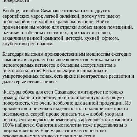
поверхности.
Вообще, все обои Casamance отличаются от других
европейских марок легкой оклейкой, потому что имеют
небольшой вес и удобные размеры рулонов. Найти
применение им можно для отделки любых видов помещений,
начиная от обычных гостиных, прихожих и спален,
заканчивая ванной комнатой, детской, кухней, офисом,
клубом или рестораном.
Благодаря высоким производственным мощностям ежегодно
компания выпускает большое количество уникальных и
неповторимых каталогов с большим ассортиментом в
цветовой палитре. Есть коллекции в спокойных и
умиротворенных тонах, есть яркие и контрастные расцветки и
даже серые ненавязчивые.
Фактуры обоев для стен Casamance имитируют не только
бумагу, ткань и тиснение, но и полированную блестящую
поверхность, что очень необычно для данной продукции. Из
орнаментов и рисунков выделить что-то конкретное просто
невозможно, скорей проще описать так – любой узор или
печать, считающаяся современной, в арсенале этой компании
100% найдется. Однотонные полотна тоже представлены в
широком выборе. Ещё марка занимается печатью
декоративных тематических панно на стену.