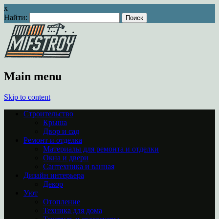
x
Найти:
Main menu
Skip to content
Строительство
Крыша
Двор и сад
Ремонт и отделка
Материалы для ремонта и отделки
Окна и двери
Сантехника и ванная
Дизайн интерьера
Декор
Уют
Отопление
Техника для дома