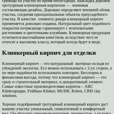
грязищи на участке во время непогодицы. Выкладка дорожек
тротуарным клинкерным кирпичом — значимая
составляющая дизайна. Дорожки определяют внешний облик
участка, соединяя принципиальные объекты приусадебного
участка. В качестве элемента декора клинкерный кирпич
применяется довольно издавна. Натуральный цвет подобного
покрытия потрясающе гармонирует с зеленоватыми
растениями и цветочными клумбами. Клинкерная продукция
отличается высочайшим качеством, вследствие чего ее
относят к высокому классу, который всегда будет в моде.
Клинкерный кирпич для отделки
Клинкерный кирпич – это натуральный материал исходя из
убеждений экологии. Его можно использовать с 2-ух сторон, а
по мере надобности использовать повторно. Бесспорна и
финансовая выгода, потому что клинкерный кирпич — это
сразу и строительный материал, и декоративный элемент.
Самые известные производителями кирпича – ABC
Klinkergruppe, Feldhaus Klinker, MUHR, Roben, CRH clay
solutions.
Хорошо подобранный тротуарный клинкерный кирпич даст
вашему участку уникальный, симпатичный и комфортный
вид. Он обладает серьезным контуром, прочностью, а укладка