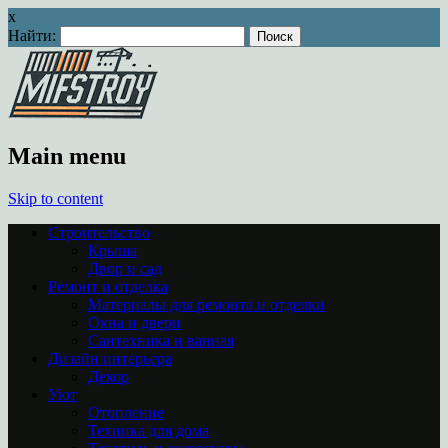
x
Найти:
Main menu
Skip to content
Строительство
Крыша
Двор и сад
Ремонт и отделка
Материалы для ремонта и отделки
Окна и двери
Сантехника и ванная
Дизайн интерьера
Декор
Уют
Отопление
Техника для дома