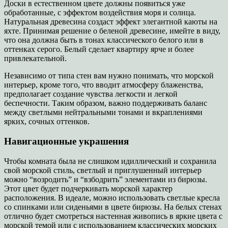
Доски в естественном цвете должны появиться уже
обработанные, с эффектом воздействия моря и солнца.
Натуральная древесина создаст эффект элегантной каюты на
яхте. Принимая решение о беленой древесине, имейте в виду,
что она должна быть в тонах классического белого или в
оттенках серого. Белый сделает квартиру ярче и более
привлекательной.
Независимо от типа стен вам нужно понимать, что морской
интерьер, кроме того, что вводит атмосферу блаженства,
предполагает создание чувства легкости и легкой
беспечности. Таким образом, важно поддерживать баланс
между светлыми нейтральными тонами и вкраплениями
ярких, сочных оттенков.
Навигационные украшения
Чтобы комната была не слишком идиллический и сохранила
свой морской стиль, светлый и приглушенный интерьер
можно “возродить” и “взбодрить” элементами из бирюзы.
Этот цвет будет подчеркивать морской характер
расположения. В идеале, можно использовать светлые кресла
со спинками или сиденьями в цвете бирюзы. На белых стенах
отлично будет смотреться настенная живопись в яркие цвета с
морской темой или с использованием классических морских