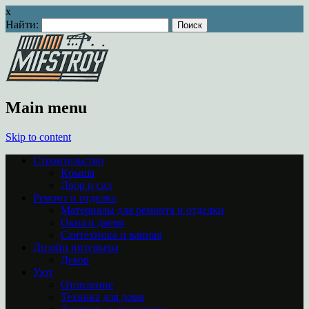
x
Найти:
Main menu
Skip to content
Строительство
Крыша
Двор и сад
Ремонт и отделка
Материалы для ремонта и отделки
Окна и двери
Сантехника и ванная
Дизайн интерьера
Декор
Уют
Отопление
Техника для дома