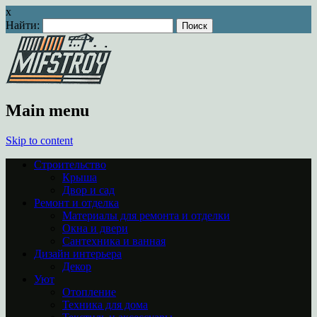
x
Найти:
Main menu
Skip to content
Строительство
Крыша
Двор и сад
Ремонт и отделка
Материалы для ремонта и отделки
Окна и двери
Сантехника и ванная
Дизайн интерьера
Декор
Уют
Отопление
Техника для дома