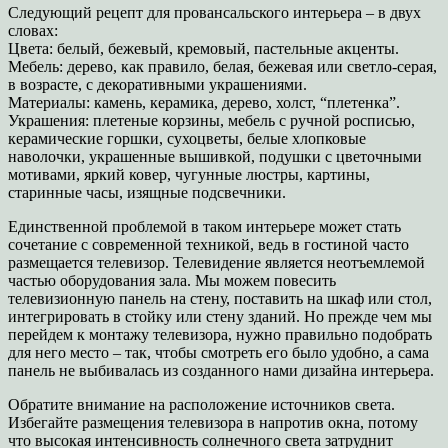
Следующий рецепт для провансальского интерьера – в двух
словах:
Цвета: белый, бежевый, кремовый, пастельные акценты.
Мебель: дерево, как правило, белая, бежевая или светло-серая,
в возрасте, с декоративными украшениями.
Материалы: камень, керамика, дерево, холст, “плетенка”.
Украшения: плетеные корзины, мебель с ручной росписью,
керамические горшки, сухоцветы, белые хлопковые
наволочки, украшенные вышивкой, подушки с цветочными
мотивами, яркий ковер, чугунные люстры, картины,
старинные часы, изящные подсвечники.
Единственной проблемой в таком интерьере может стать
сочетание с современной техникой, ведь в гостиной часто
размещается телевизор. Телевидение является неотъемлемой
частью оборудования зала. Мы можем повесить
телевизионную панель на стену, поставить на шкаф или стол,
интегрировать в стойку или стену зданий. Но прежде чем мы
перейдем к монтажу телевизора, нужно правильно подобрать
для него место – так, чтобы смотреть его было удобно, а сама
панель не выбивалась из созданного нами дизайна интерьера.
Обратите внимание на расположение источников света.
Избегайте размещения телевизора в напротив окна, потому
что высокая интенсивность солнечного света затруднит