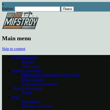
x
Найти:
Main menu
Skip to content
Строительство
Крыша
Двор и сад
Ремонт и отделка
Материалы для ремонта и отделки
Окна и двери
Сантехника и ванная
Дизайн интерьера
Декор
Уют
Отопление
Техника для дома