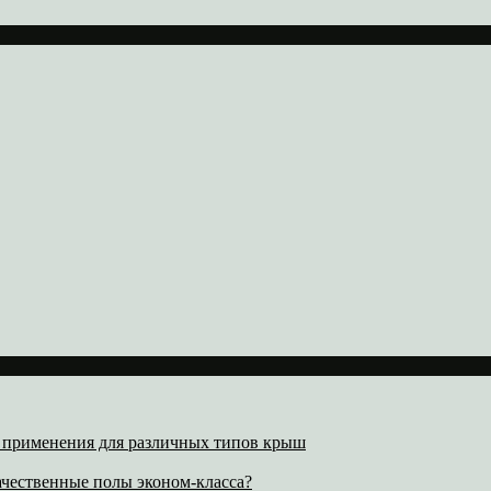
х применения для различных типов крыш
ачественные полы эконом-класса?