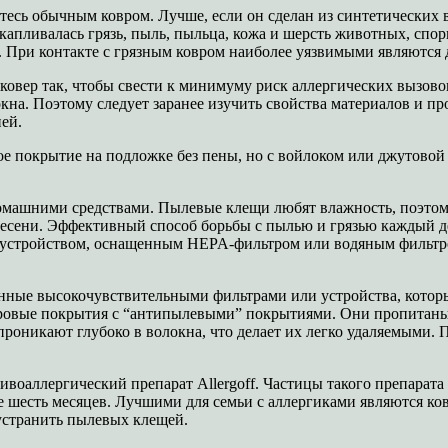
тесь обычным ковром. Лучше, если он сделан из синтетических в
капливалась грязь, пыль, пыльца, кожа и шерсть животных, спо
 При контакте с грязным ковром наиболее уязвимыми являются д
ковер так, чтобы свести к минимуму риск аллергических вызово
локна. Поэтому следует заранее изучить свойства материалов и п
ей.
ое покрытие на подложке без пены, но с войлоком или джутовой 
домашними средствами. Пылевые клещи любят влажность, поэтом
есени. Эффективный способ борьбы с пылью и грязью каждый ден
 устройством, оснащенным HEPA-фильтром или водяным фильтром
нные высокочувствительными фильтрами или устройства, которы
овровые покрытия с “антипылевыми” покрытиями. Они пропитаны
роникают глубоко в волокна, что делает их легко удаляемыми. П
воаллергический препарат Allergoff. Частицы такого препарата
е шесть месяцев. Лучшими для семьи с аллергиками являются ко
 устранить пылевых клещей.