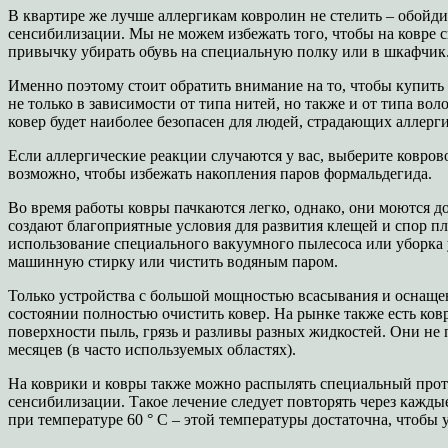
В квартире же лучше аллергикам ковролин не стелить – обойди
сенсибилизации. Мы не можем избежать того, чтобы на ковре с
привычку убирать обувь на специальную полку или в шкафчик.
Именно поэтому стоит обратить внимание на то, чтобы купить 
не только в зависимости от типа нитей, но также и от типа во
ковер будет наиболее безопасен для людей, страдающих аллерги
Если аллергические реакции случаются у вас, выберите ковров
возможно, чтобы избежать накопления паров формальдегида.
Во время работы ковры пачкаются легко, однако, они моются 
создают благоприятные условия для развития клещей и спор пл
использование специального вакуумного пылесоса или уборка
машинную стирку или чистить водяным паром.
Только устройства с большой мощностью всасывания и оснаще
состоянии полностью очистить ковер. На рынке также есть к
поверхности пыль, грязь и разливы разных жидкостей. Они не п
месяцев (в часто используемых областях).
На коврики и ковры также можно распылять специальный проти
сенсибилизации. Такое лечение следует повторять через кажды
при температуре 60 ° С – этой температуры достаточна, чтобы