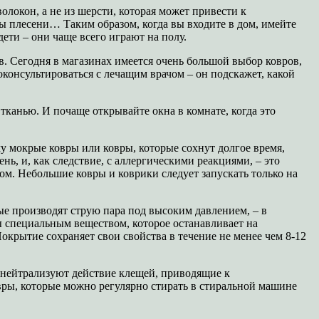
олокон, а не из шерсти, которая может привести к
ры плесени… Таким образом, когда вы входите в дом, имейте
ети – они чаще всего играют на полу.
в. Сегодня в магазинах имеется очень большой выбор ковров,
роконсультироваться с лечащим врачом – он подскажет, какой
тканью. И почаще открывайте окна в комнате, когда это
у мокрые ковры или ковры, которые сохнут долгое время,
ь, и, как следствие, с аллергическими реакциями, – это
. Небольшие ковры и коврики следует запускать только на
е производят струю пара под высоким давлением, – в
 специальным веществом, которое останавливает на
окрытие сохраняет свои свойства в течение не менее чем 8-12
 нейтрализуют действие клещей, приводящие к
вры, которые можно регулярно стирать в стиральной машине