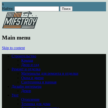
x
Найти:
Main menu
Skip to content
Строительство
Крыша
Двор и сад
Ремонт и отделка
Материалы для ремонта и отделки
Окна и двери
Сантехника и ванная
Дизайн интерьера
Декор
Уют
Отопление
Техника для дома