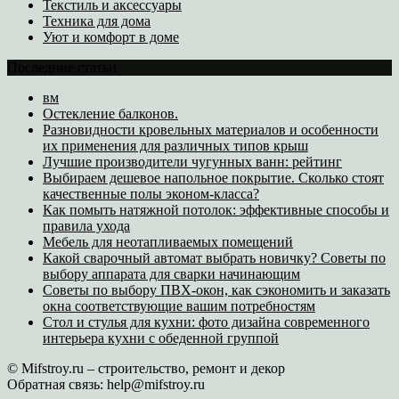
Текстиль и аксессуары
Техника для дома
Уют и комфорт в доме
Последние статьи
вм
Остекление балконов.
Разновидности кровельных материалов и особенности
их применения для различных типов крыш
Лучшие производители чугунных ванн: рейтинг
Выбираем дешевое напольное покрытие. Сколько стоят
качественные полы эконом-класса?
Как помыть натяжной потолок: эффективные способы и
правила ухода
Мебель для неотапливаемых помещений
Какой сварочный автомат выбрать новичку? Советы по
выбору аппарата для сварки начинающим
Советы по выбору ПВХ-окон, как сэкономить и заказать
окна соответствующие вашим потребностям
Стол и стулья для кухни: фото дизайна современного
интерьера кухни с обеденной группой
© Mifstroy.ru – строительство, ремонт и декор
Обратная связь:
help@mifstroy.ru