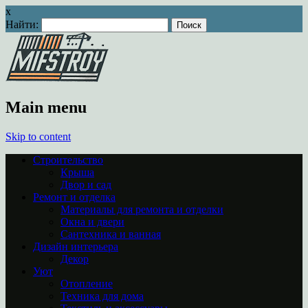
x
Найти:
Main menu
Skip to content
Строительство
Крыша
Двор и сад
Ремонт и отделка
Материалы для ремонта и отделки
Окна и двери
Сантехника и ванная
Дизайн интерьера
Декор
Уют
Отопление
Техника для дома