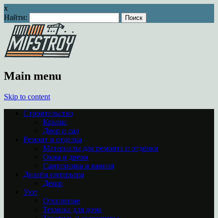
x
Найти:
Main menu
Skip to content
Строительство
Крыша
Двор и сад
Ремонт и отделка
Материалы для ремонта и отделки
Окна и двери
Сантехника и ванная
Дизайн интерьера
Декор
Уют
Отопление
Техника для дома