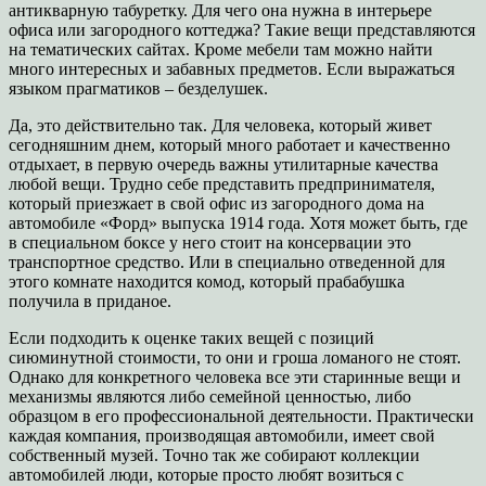
антикварную табуретку. Для чего она нужна в интерьере
офиса или загородного коттеджа? Такие вещи представляются
на тематических сайтах. Кроме мебели там можно найти
много интересных и забавных предметов. Если выражаться
языком прагматиков – безделушек.
Да, это действительно так. Для человека, который живет
сегодняшним днем, который много работает и качественно
отдыхает, в первую очередь важны утилитарные качества
любой вещи. Трудно себе представить предпринимателя,
который приезжает в свой офис из загородного дома на
автомобиле «Форд» выпуска 1914 года. Хотя может быть, где
в специальном боксе у него стоит на консервации это
транспортное средство. Или в специально отведенной для
этого комнате находится комод, который прабабушка
получила в приданое.
Если подходить к оценке таких вещей с позиций
сиюминутной стоимости, то они и гроша ломаного не стоят.
Однако для конкретного человека все эти старинные вещи и
механизмы являются либо семейной ценностью, либо
образцом в его профессиональной деятельности. Практически
каждая компания, производящая автомобили, имеет свой
собственный музей. Точно так же собирают коллекции
автомобилей люди, которые просто любят возиться с