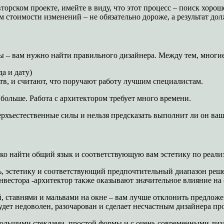
орском проекте, имейте в виду, что этот процесс – поиск хорош
 стоимости изменений – не обязательно дороже, а результат дол
ны – вам нужно найти правильного дизайнера. Между тем, многи
а и дату)
тв, и считают, что поручают работу лучшим специалистам.
ольше. Работа с архитектором требует много времени.
ерхъестественные силы и нельзя предсказать выполнит ли он ва
гко найти общий язык и соответствующую вам эстетику по реали
 эстетику и соответствующий предпочтительный диапазон решени
нвестора -архитектор также оказывают значительное влияние на
 ставнями и мальвами на окне – вам лучше отклонить предложе
удет недоволен, разочарован и сделает несчастным дизайнера про
 большими стеклами, простой формы и с очень современными ди