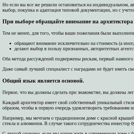
Но если вы все же решили остановиться на индивидуальном, авт
выбор, покупка и адаптация типовой документации, но с учетом
При выборе обращайте внимание на архитектора
Тем не менее, для того, чтобы ваши пожелания были выполне
обращают внимание исключительно на стоимость (а иногд
делают выбор в пользу признанных, авторитетных агентс
Оба метода рассуждений подвержены рискам, первый намного б
Даже самый лучший специалист с наградами не будет иметь св
Общий язык является основой.
Первое, что вы должны сделать при знакомстве, вы должны ле
Каждый архитектор имеет свой собственный уникальный стиль,
образом, чтобы в первую очередь удовлетворить требованиям и
Например, мы мечтаем о традиционном доме с красной крышей,
стекла и алюминия. В случае такого сотрудничества инвестор б
С другой стороны, если мы хотим жить в современном доме с