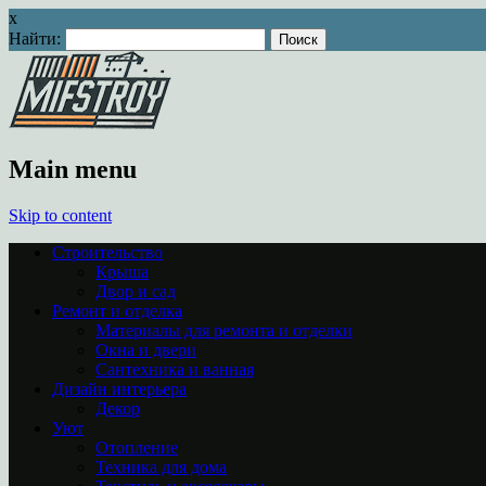
x
Найти:
Main menu
Skip to content
Строительство
Крыша
Двор и сад
Ремонт и отделка
Материалы для ремонта и отделки
Окна и двери
Сантехника и ванная
Дизайн интерьера
Декор
Уют
Отопление
Техника для дома