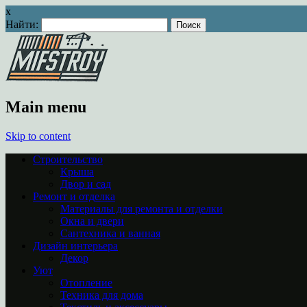
x
Найти:
Main menu
Skip to content
Строительство
Крыша
Двор и сад
Ремонт и отделка
Материалы для ремонта и отделки
Окна и двери
Сантехника и ванная
Дизайн интерьера
Декор
Уют
Отопление
Техника для дома