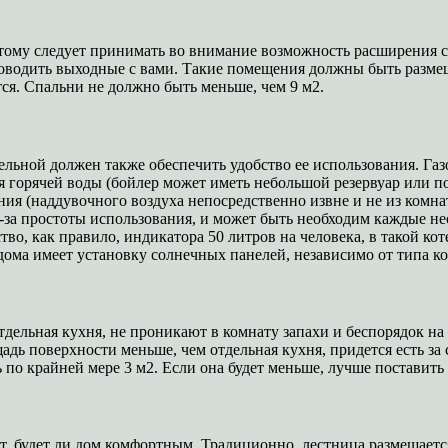
оэтому следует принимать во внимание возможность расширения 
проводить выходные с вами. Такие помещения должны быть разме
ся. Спальни не должно быть меньше, чем 9 м2.
ельной должен также обеспечить удобство ее использования. Газ
я горячей воды (бойлер может иметь небольшой резервуар или по
ия (наддувочного воздуха непосредственно извне и не из комнат
за простоты использования, и может быть необходим каждые нес
во, как правило, индикатора 50 литров на человека, в такой ко
дома имеет установку солнечных панелей, независимо от типа ко
тдельная кухня, не проникают в комнату запахи и беспорядок на 
щадь поверхности меньше, чем отдельная кухня, придется есть з
по крайней мере 3 м2. Если она будет меньше, лучше поставить
т, будет ли дом комфортным. Традиционно, лестница размещается