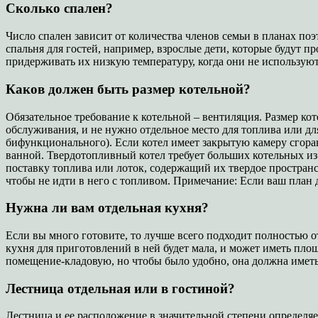
Сколько спален?
Число спален зависит от количества членов семьи в планах п
спальня для гостей, например, взрослые дети, которые будут 
придерживать их низкую температуру, когда они не используют
Каков должен быть размер котельной?
Обязательное требование к котельной – вентиляция. Размер кот
обслуживания, и не нужно отдельное место для топлива или дл
бифункционального). Если котел имеет закрытую камеру сгоран
ванной. Твердотопливный котел требует больших котельных из-
поставку топлива или лоток, содержащий их твердое пространст
чтобы не идти в него с топливом. Примечание: Если ваш план 
Нужна ли вам отдельная кухня?
Если вы много готовите, то лучше всего подходит полностью о
кухня для приготовлений в ней будет мала, и может иметь пло
помещение-кладовую, но чтобы было удобно, она должна иметь 
Лестница отдельная или в гостиной?
Лестница и ее расположение в значительной степени определяе