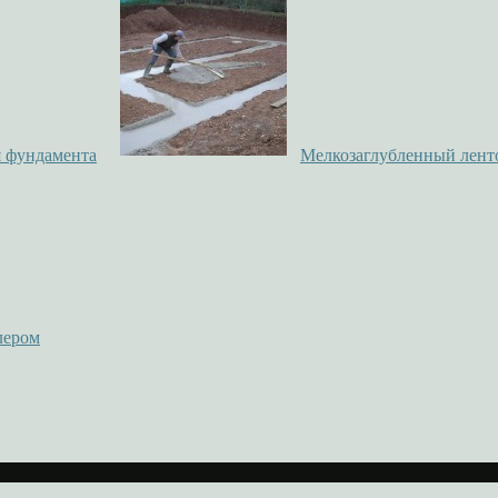
я фундамента
Мелкозаглубленный лент
лером