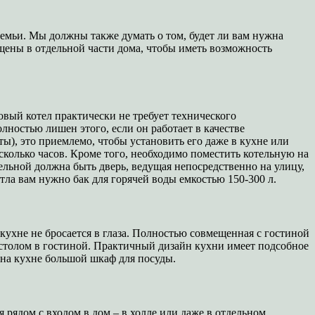
семьи. Мы должны также думать о том, будет ли вам нужна
щены в отдельной части дома, чтобы иметь возможность
овый котел практически не требует технического
лностью лишен этого, если он работает в качестве
ы), это приемлемо, чтобы установить его даже в кухне или
колько часов. Кроме того, необходимо поместить котельную на
тельной должна быть дверь, ведущая непосредственно на улицу,
тла вам нужно бак для горячей воды емкостью 150-300 л.
кухне не бросается в глаза. Полностью совмещенная с гостиной
а столом в гостиной. Практичный дизайн кухни имеет подсобное
 на кухне большой шкаф для посуды.
 рядом с входом в дом – в холле или даже в отдельном