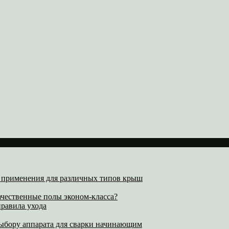
х применения для различных типов крыш
ачественные полы эконом-класса?
равила ухода
выбору аппарата для сварки начинающим