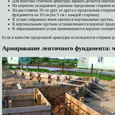
Для монтажа стоечной арматуры заранее делается шаблон
На кирпичи укладывают длинные продольные стержни ка
На расстоянии 50 см друг от друга к продольным стер
фундамента на 10 см (по 5 см с каждой стороны);
К углам собранных ячеек крепятся вертикальные прутки,
К вертикальным пруткам устанавливаются верхние прод
К образовавшимся углам привязываются верхние попереч
Если в качестве продольной арматуры используются стержни р
Армирование ленточного фундамента: 