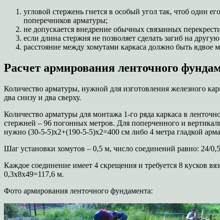
угловой стержень гнется в особый угол так, чтоб один ег
поперечников арматуры;
не допускается внедрение обычных связанных перекрест
если длина стержня не позволяет сделать загиб на другу
расстояние между хомутами каркаса должно быть вдвое м
Расчет армирования ленточного фундам
Количество арматуры, нужной для изготовления железного карк
два снизу и два сверху.
Количество арматуры для монтажа 1-го ряда каркаса в ленточн
стержней – 96 погонных метров. Для поперченного и вертикаль
нужно (30-5-5)х2+(190-5-5)х2=400 см либо 4 метра гладкой арм
Шаг установки хомутов – 0,5 м, число соединений равно: 24/0
Каждое соединение имеет 4 скрещения и требуется 8 кусков вяз
0,3х8х49=117,6 м.
Фото армирования ленточного фундамента: