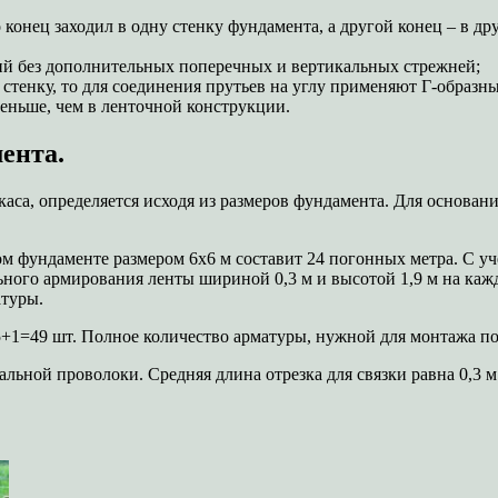
о конец заходил в одну стенку фундамента, а другой конец – в др
ий без дополнительных поперечных и вертикальных стрежней;
ю стенку, то для соединения прутьев на углу применяют Г-образн
еньше, чем в ленточной конструкции.
ента.
аса, определяется исходя из размеров фундамента. Для основан
ом фундаменте размером 6х6 м составит 24 погонных метра. С у
ного армирования ленты шириной 0,3 м и высотой 1,9 м на кажд
атуры.
,5+1=49 шт. Полное количество арматуры, нужной для монтажа п
альной проволоки. Средняя длина отрезка для связки равна 0,3 