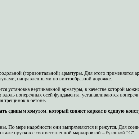
одольной (горизонтальной) арматуры. Для этого применяется ар
тупами, направленными по винтообразной дорожке.
ется установка вертикальной арматуры, в качестве которой можн
х вдоль поперечных осей фундамента, устанавливаются попереч
я трещинок в бетоне.
лать единым хомутом, который свяжет каркас в единую конс
ины. По мере надобности они выпрямляются и режутся. Для соед
нтаже прутков с соответственной маркировкой – буковкой “С”.