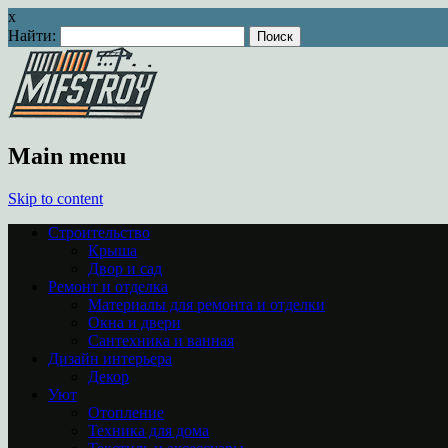
x
Найти:
Main menu
Skip to content
Строительство
Крыша
Двор и сад
Ремонт и отделка
Материалы для ремонта и отделки
Окна и двери
Сантехника и ванная
Дизайн интерьера
Декор
Уют
Отопление
Техника для дома