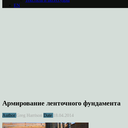
Текстиль и аксессуары
EN
Армирование ленточного фундамента
Author
Greg Harrison
Date
18.04.2014