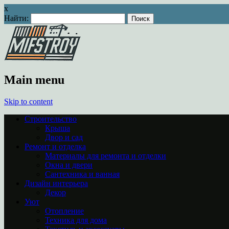
x
Найти:
Main menu
Skip to content
Строительство
Крыша
Двор и сад
Ремонт и отделка
Материалы для ремонта и отделки
Окна и двери
Сантехника и ванная
Дизайн интерьера
Декор
Уют
Отопление
Техника для дома