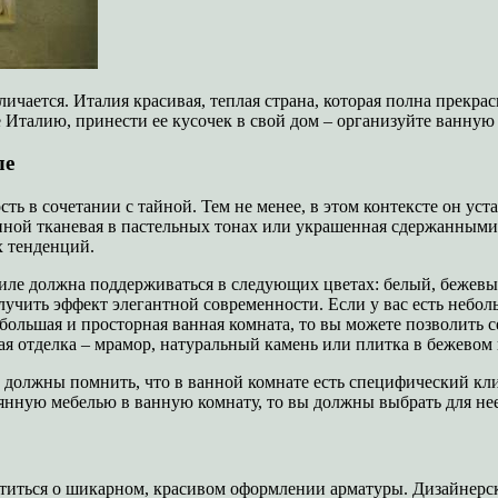
личается. Италия красивая, теплая страна, которая полна прекр
Италию, принести ее кусочек в свой дом – организуйте ванную 
ле
сть в сочетании с тайной. Тем не менее, в этом контексте он у
ванной тканевая в пастельных тонах или украшенная сдержанным
х тенденций.
стиле должна поддерживаться в следующих цветах: белый, бежев
олучить эффект элегантной современности. Если у вас есть небол
большая и просторная ванная комната, то вы можете позволить с
ая отделка – мрамор, натуральный камень или плитка в бежевом 
 должны помнить, что в ванной комнате есть специфический кли
янную мебелью в ванную комнату, то вы должны выбрать для не
титься о шикарном, красивом оформлении арматуры. Дизайнерск