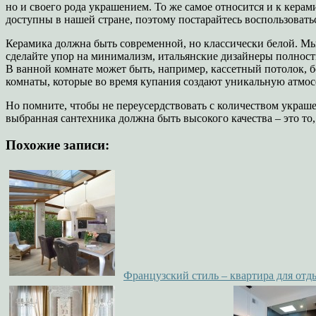
но и своего рода украшением. То же самое относится и к кера
доступны в нашей стране, поэтому постарайтесь воспользовать
Керамика должна быть современной, но классически белой. Мы
сделайте упор на минимализм, итальянские дизайнеры полност
В ванной комнате может быть, например, кассетный потолок, 
комнаты, которые во время купания создают уникальную атмос
Но помните, чтобы не переусердствовать с количеством украш
выбранная сантехника должна быть высокого качества – это то,
Похожие записи:
Французский стиль – квартира для отд